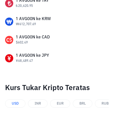
1
AVGOON
ke
TRY
₺
20,620.95
1
AVGOON
ke
KRW
₩
612,707.69
1
AVGOON
ke
CAD
$
602.49
1
AVGOON
ke
JPY
¥
68,489.47
Kurs Tukar Kripto Teratas
USD
INR
EUR
BRL
RUB