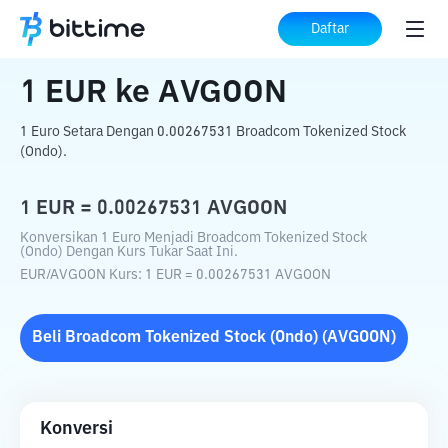
Beranda
Konverter Kripto
EUR
ke
AVGOON
Daftar
1
EUR
ke
AVGOON
1 Euro Setara Dengan 0.00267531 Broadcom Tokenized Stock
(Ondo).
1
EUR
=
0.00267531
AVGOON
Konversikan 1 Euro Menjadi Broadcom Tokenized Stock
(Ondo) Dengan Kurs Tukar Saat Ini.
EUR
/
AVGOON
Kurs
: 1
EUR
=
0.00267531
AVGOON
Beli
Broadcom Tokenized Stock (Ondo)
(
AVGOON
)
Konversi