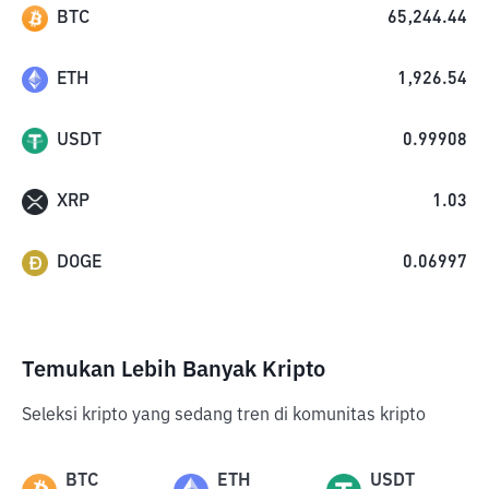
BTC
65,244.44
ETH
1,926.54
USDT
0.99908
XRP
1.03
DOGE
0.06997
Temukan Lebih Banyak Kripto
Seleksi kripto yang sedang tren di komunitas kripto
BTC
ETH
USDT