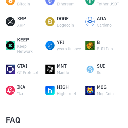
Bitcoin
Ethereum
Tether USDT
XRP
DOGE
ADA
XRP
Dogecoin
Cardano
KEEP
YFI
B
Keep
yearn.finance
BUILDon
Network
GTAI
MNT
SUI
GT Protocol
Mantle
Sui
IKA
HIGH
MOG
Ika
Highstreet
Mog Coin
FAQ