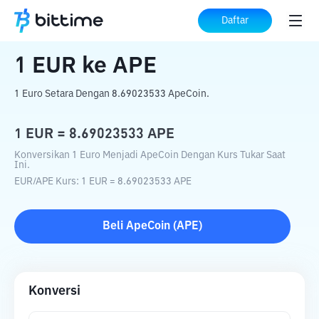
Beranda
Konverter Kripto
EUR
ke
APE
Daftar
1
EUR
ke
APE
1 Euro Setara Dengan 8.69023533 ApeCoin.
1
EUR
=
8.69023533
APE
Konversikan 1 Euro Menjadi ApeCoin Dengan Kurs Tukar Saat
Ini.
EUR
/
APE
Kurs
: 1
EUR
=
8.69023533
APE
Beli
ApeCoin
(
APE
)
Konversi