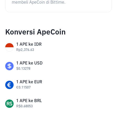
membeli ApeCoin di Bittime.
Konversi ApeCoin
1
APE
ke
IDR
Rp
2,376.63
1
APE
ke
USD
$
0.13278
1
APE
ke
EUR
€
0.11507
1
APE
ke
BRL
R$
0.68053