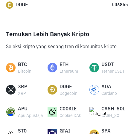
DOGE
0.06855
Temukan Lebih Banyak Kripto
Seleksi kripto yang sedang tren di komunitas kripto
BTC
ETH
USDT
Bitcoin
Ethereum
Tether USDT
XRP
DOGE
ADA
XRP
Dogecoin
Cardano
APU
COOKIE
CASH_SOL
Apu Apustaja
Cookie DAO
CASH_SOL
STO
GTAI
SPX