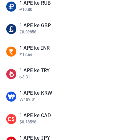
1
APE
ke
RUB
₽
10.80
1
APE
ke
GBP
£
0.09858
1
APE
ke
INR
₹
12.64
1
APE
ke
TRY
₺
6.31
1
APE
ke
KRW
₩
189.01
1
APE
ke
CAD
$
0.18598
1
APE
ke
JPY