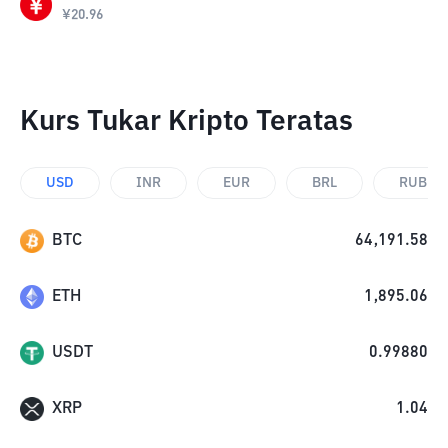
¥
20.96
Kurs Tukar Kripto Teratas
USD
INR
EUR
BRL
RUB
BTC
64,191.58
ETH
1,895.06
USDT
0.99880
XRP
1.04