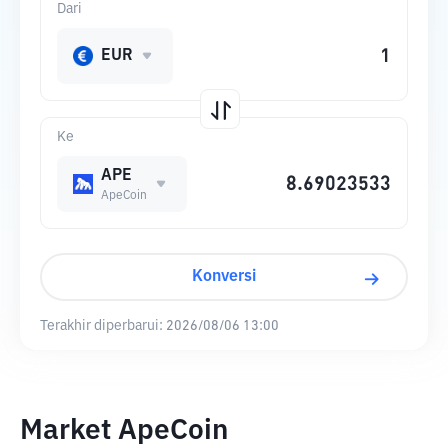
Dari
EUR
Ke
APE
ApeCoin
Konversi
Terakhir diperbarui:
2026/08/06 13:00
Market ApeCoin