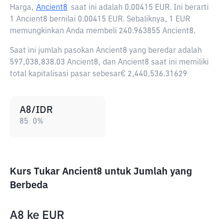
Harga,
Ancient8
saat ini adalah
0.00415 EUR
. Ini berarti
1 Ancient8 bernilai 0.00415 EUR. Sebaliknya, 1 EUR
memungkinkan Anda membeli 240.963855 Ancient8.
Saat ini jumlah pasokan Ancient8 yang beredar adalah
597,038,838.03 Ancient8, dan Ancient8 saat ini memiliki
total kapitalisasi pasar sebesar€ 2,440,536.31629
A8/IDR
85
0
%
Kurs Tukar Ancient8 untuk Jumlah yang
Berbeda
A8
ke
EUR