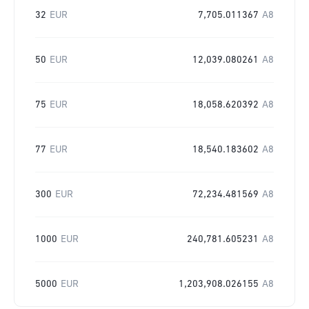
32
EUR
7,705.011367
A8
50
EUR
12,039.080261
A8
75
EUR
18,058.620392
A8
77
EUR
18,540.183602
A8
300
EUR
72,234.481569
A8
1000
EUR
240,781.605231
A8
5000
EUR
1,203,908.026155
A8