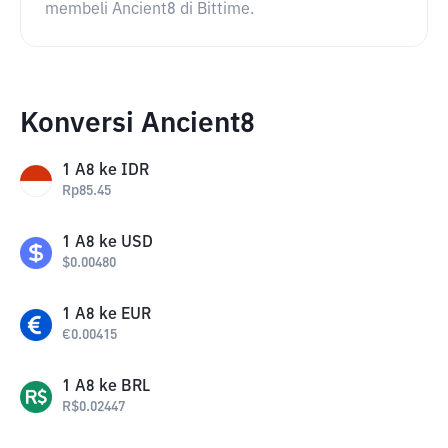
membeli Ancient8 di Bittime.
Konversi Ancient8
1
A8
ke
IDR
Rp
85.45
1
A8
ke
USD
$
0.00480
1
A8
ke
EUR
€
0.00415
1
A8
ke
BRL
R$
0.02447