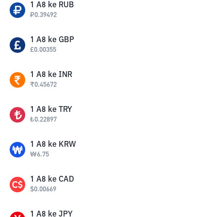
1
A8
ke
RUB
₽
0.39492
1
A8
ke
GBP
£
0.00355
1
A8
ke
INR
₹
0.45672
1
A8
ke
TRY
₺
0.22897
1
A8
ke
KRW
₩
6.75
1
A8
ke
CAD
$
0.00669
1
A8
ke
JPY