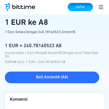
Beranda
Konverter Kripto
EUR
ke
A8
Daftar
1
EUR
ke
A8
1 Euro Setara Dengan 240.78160523 Ancient8.
1
EUR
=
240.78160523
A8
Konversikan 1 Euro Menjadi Ancient8 Dengan Kurs Tukar Saat
Ini.
EUR
/
A8
Kurs
: 1
EUR
=
240.78160523
A8
Beli
Ancient8
(
A8
)
Konversi