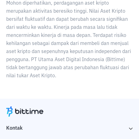
Mohon diperhatikan, perdagangan aset kripto
merupakan aktivitas beresiko tinggi. Nilai Aset Kripto
bersifat fluktuatif dan dapat berubah secara signifikan
dari waktu ke waktu. Kinerja pada masa lalu tidak
mencerminkan kinerja di masa depan. Terdapat risiko
kehilangan sebagai dampak dari membeli dan menjual
aset kripto dan sepenuhnya keputusan independen dari
pengguna. PT Utama Aset Digital Indonesia (Bittime)
tidak bertanggung jawab atas perubahan fluktuasi dari
nilai tukar Aset Kripto.
Kontak