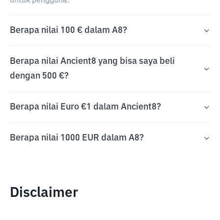
untuk pengguna.
Berapa nilai 100 € dalam A8?
Berapa nilai Ancient8 yang bisa saya beli
dengan 500 €?
Berapa nilai Euro €1 dalam Ancient8?
Berapa nilai 1000 EUR dalam A8?
Disclaimer