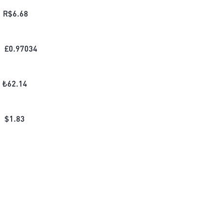
R$
6.68
£
0.97034
₺
62.14
$
1.83