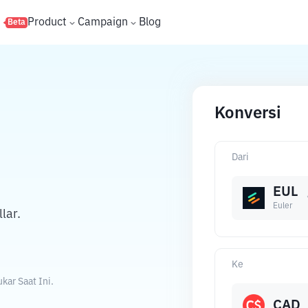
s
Product
Campaign
Blog
Beta
Konversi
Dari
EUL
Euler
lar.
Ke
kar Saat Ini.
CAD