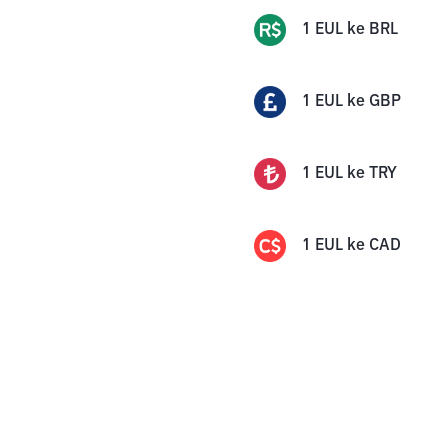
1
EUL
ke
BRL
1
EUL
ke
GBP
1
EUL
ke
TRY
1
EUL
ke
CAD