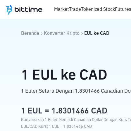
Market
Trade
Tokenized Stock
Future
Beranda
Konverter Kripto
EUL
ke
CAD
1
EUL
ke
CAD
1 Euler Setara Dengan 1.8301466 Canadian Dol
1
EUL
=
1.8301466
CAD
Konversikan 1 Euler Menjadi Canadian Dollar Dengan Kurs Tu
EUL
/
CAD
Kurs
: 1
EUL
=
1.8301466
CAD