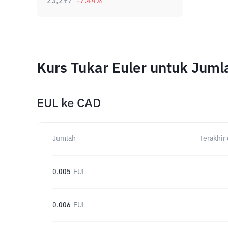
23,297
-7.44
%
Kurs Tukar Euler untuk Jum
EUL
ke
CAD
Jumlah
Terakhir 
0.005
EUL
0.006
EUL