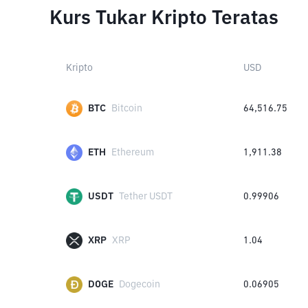
Kurs Tukar Kripto Teratas
Kripto
USD
BTC
Bitcoin
64,516.75
ETH
Ethereum
1,911.38
USDT
Tether USDT
0.99906
XRP
XRP
1.04
DOGE
Dogecoin
0.06905