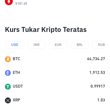
¥
181.65
Kurs Tukar Kripto Teratas
USD
INR
EUR
BRL
RUB
BTC
64,734.27
ETH
1,912.53
USDT
0.99917
XRP
1.03