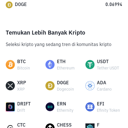
DOGE
0.06994
Temukan Lebih Banyak Kripto
Seleksi kripto yang sedang tren di komunitas kripto
BTC
ETH
USDT
Bitcoin
Ethereum
Tether USDT
XRP
DOGE
ADA
XRP
Dogecoin
Cardano
DRIFT
ERN
EFI
Drift
Ethernity
Efinity Token
CTC
CHESS
F