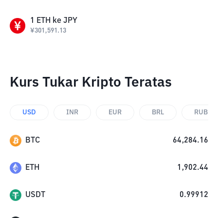
1
ETH
ke
JPY
¥
301,591.13
Kurs Tukar Kripto Teratas
USD
INR
EUR
BRL
RUB
BTC
64,284.16
ETH
1,902.44
USDT
0.99912