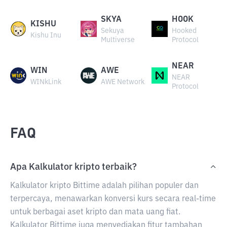
SKYA
HOOK
KISHU
Sekuya
Hooked
Kishu Inu
Multiverse
Protocol
NEAR
WIN
AWE
NEAR
WINkLink
AWE Network
Protocol
FAQ
Apa Kalkulator kripto terbaik?
Kalkulator kripto Bittime adalah pilihan populer dan
terpercaya, menawarkan konversi kurs secara real-time
untuk berbagai aset kripto dan mata uang fiat.
Kalkulator Bittime juga menyediakan fitur tambahan