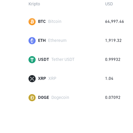
Kripto
USD
BTC
Bitcoin
64,997.46
ETH
Ethereum
1,919.32
USDT
Tether USDT
0.99932
XRP
XRP
1.04
DOGE
Dogecoin
0.07092