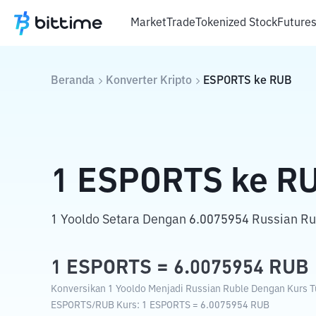
Market
Trade
Tokenized Stock
Future
Beranda
Konverter Kripto
ESPORTS
ke
RUB
1
ESPORTS
ke
R
1 Yooldo Setara Dengan 6.0075954 Russian Ru
1
ESPORTS
=
6.0075954
RUB
Konversikan 1 Yooldo Menjadi Russian Ruble Dengan Kurs Tu
ESPORTS
/
RUB
Kurs
: 1
ESPORTS
=
6.0075954
RUB