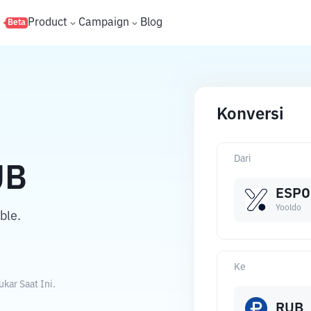
s
Product
Campaign
Blog
Beta
Konversi
Dari
UB
ESPO
Yooldo
ble.
Ke
kar Saat Ini.
RUB