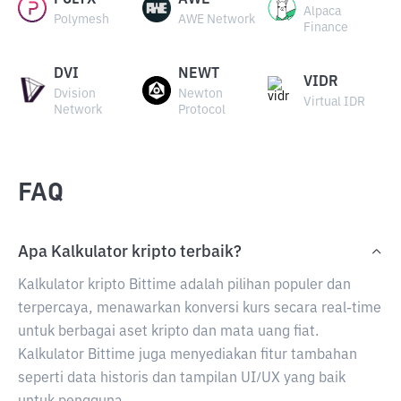
POLYX
AWE
Alpaca
Polymesh
AWE Network
Finance
DVI
NEWT
VIDR
Dvision
Newton
Virtual IDR
Network
Protocol
FAQ
Apa Kalkulator kripto terbaik?
Kalkulator kripto Bittime adalah pilihan populer dan
terpercaya, menawarkan konversi kurs secara real-time
untuk berbagai aset kripto dan mata uang fiat.
Kalkulator Bittime juga menyediakan fitur tambahan
seperti data historis dan tampilan UI/UX yang baik