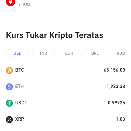
¥
10.82
Kurs Tukar Kripto Teratas
USD
INR
EUR
BRL
RUB
BTC
65,156.00
ETH
1,923.38
USDT
0.99925
XRP
1.03