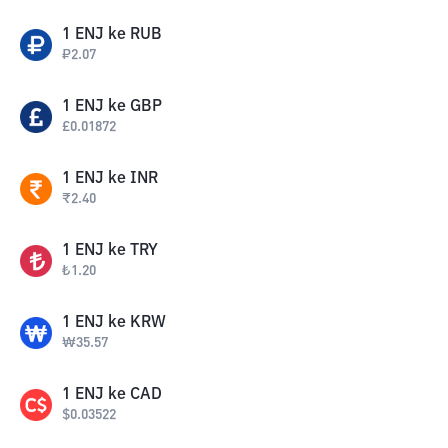
1
ENJ
ke
RUB
₽
2.07
1
ENJ
ke
GBP
£
0.01872
1
ENJ
ke
INR
₹
2.40
1
ENJ
ke
TRY
₺
1.20
1
ENJ
ke
KRW
₩
35.57
1
ENJ
ke
CAD
$
0.03522