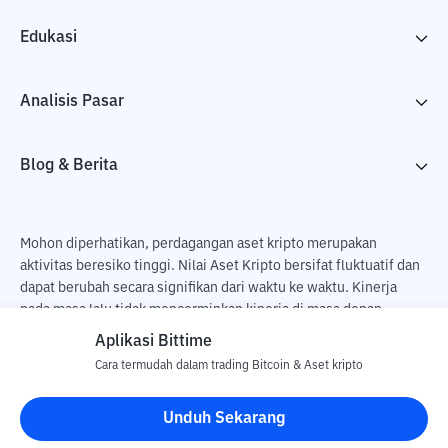
Edukasi
Analisis Pasar
Blog & Berita
Mohon diperhatikan, perdagangan aset kripto merupakan
aktivitas beresiko tinggi. Nilai Aset Kripto bersifat fluktuatif dan
dapat berubah secara signifikan dari waktu ke waktu. Kinerja
pada masa lalu tidak mencerminkan kinerja di masa depan.
Terdapat risiko kehilangan sebagai dampak dari membeli dan
Aplikasi Bittime
menjual aset kripto dan sepenuhnya keputusan independen dari
Cara termudah dalam trading Bitcoin & Aset kripto
pengguna. PT Utama Aset Digital Indonesia (Bittime) tidak
bertanggung jawab atas perubahan fluktuasi dari nilai tukar Aset
Unduh Sekarang
Kripto.