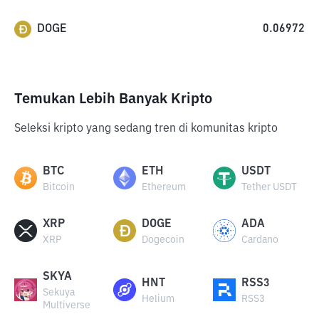
DOGE
0.06972
Temukan Lebih Banyak Kripto
Seleksi kripto yang sedang tren di komunitas kripto
BTC
ETH
USDT
Bitcoin
Ethereum
Tether USDT
XRP
DOGE
ADA
XRP
Dogecoin
Cardano
SKYA
HNT
RSS3
Sekuya
Helium
RSS3
Multiverse