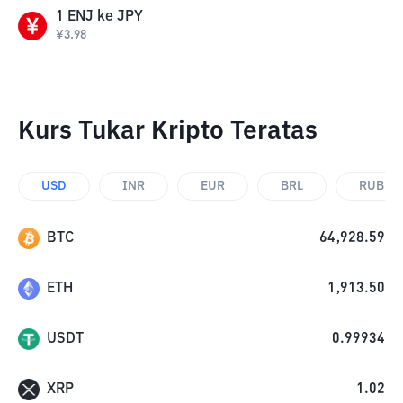
1
ENJ
ke
JPY
¥
3.98
Kurs Tukar Kripto Teratas
USD
INR
EUR
BRL
RUB
BTC
64,928.59
ETH
1,913.50
USDT
0.99934
XRP
1.02