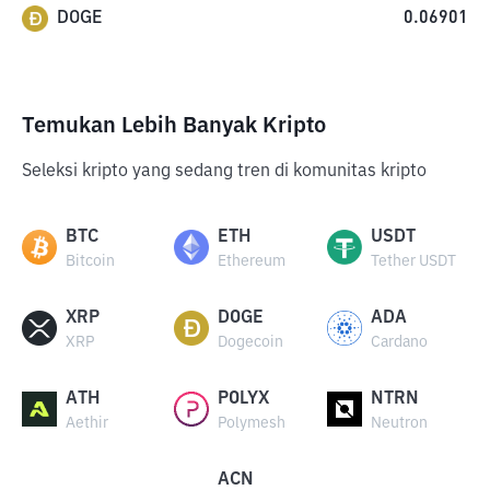
DOGE
0.06901
Temukan Lebih Banyak Kripto
Seleksi kripto yang sedang tren di komunitas kripto
BTC
ETH
USDT
Bitcoin
Ethereum
Tether USDT
XRP
DOGE
ADA
XRP
Dogecoin
Cardano
ATH
POLYX
NTRN
Aethir
Polymesh
Neutron
ACN