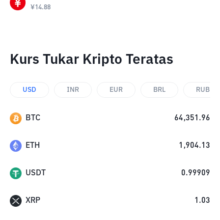
¥
14.88
Kurs Tukar Kripto Teratas
USD
INR
EUR
BRL
RUB
BTC
64,351.96
ETH
1,904.13
USDT
0.99909
XRP
1.03