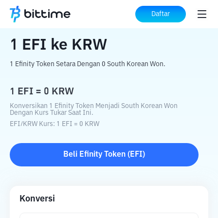
Beranda
Konverter Kripto
EFI
ke
KRW
Daftar
1
EFI
ke
KRW
1 Efinity Token Setara Dengan 0 South Korean Won.
1
EFI
=
0
KRW
Konversikan 1 Efinity Token Menjadi South Korean Won
Dengan Kurs Tukar Saat Ini.
EFI
/
KRW
Kurs
: 1
EFI
=
0
KRW
Beli
Efinity Token
(
EFI
)
Konversi