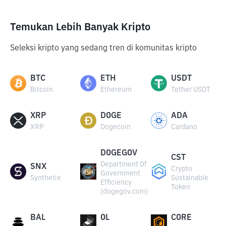
Temukan Lebih Banyak Kripto
Seleksi kripto yang sedang tren di komunitas kripto
BTC
ETH
USDT
Bitcoin
Ethereum
Tether USDT
XRP
DOGE
ADA
XRP
Dogecoin
Cardano
DOGEGOV
CST
Department Of
SNX
Crypto
Government
Synthetix
Sustainable
Efficiency
Token
(dogegov.com)
BAL
OL
CORE