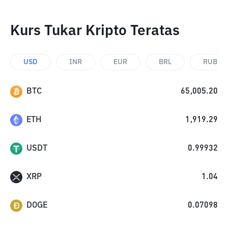
Kurs Tukar Kripto Teratas
USD
INR
EUR
BRL
RUB
BTC
65,005.20
ETH
1,919.29
USDT
0.99932
XRP
1.04
DOGE
0.07098