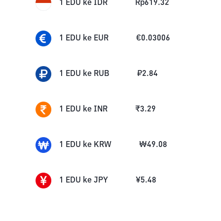
1
EDU
ke
IDR
Rp
619.32
1
EDU
ke
EUR
€
0.03006
1
EDU
ke
RUB
₽
2.84
1
EDU
ke
INR
₹
3.29
1
EDU
ke
KRW
₩
49.08
1
EDU
ke
JPY
¥
5.48