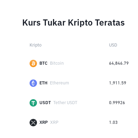
Kurs Tukar Kripto Teratas
Kripto
USD
BTC
Bitcoin
64,846.79
ETH
Ethereum
1,911.59
USDT
Tether USDT
0.99926
XRP
XRP
1.03