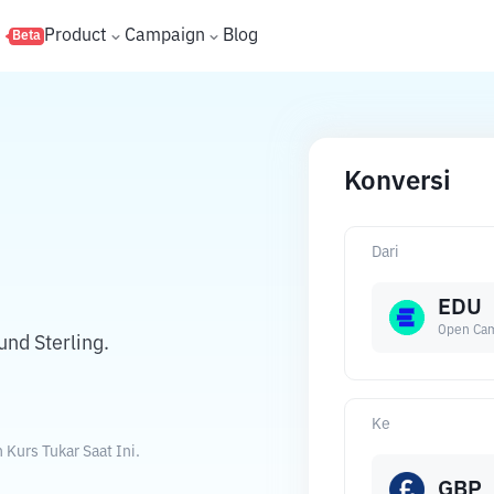
s
Product
Campaign
Blog
Beta
Konversi
Dari
EDU
Open Ca
nd Sterling.
Ke
Kurs Tukar Saat Ini.
GBP