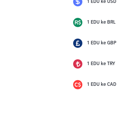
1
EDU
ke
USD
1
EDU
ke
BRL
1
EDU
ke
GBP
1
EDU
ke
TRY
1
EDU
ke
CAD