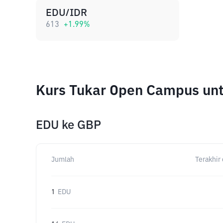
EDU/IDR
613
+
1.99
%
Kurs Tukar Open Campus un
EDU
ke
GBP
Jumlah
Terakhir 
1
EDU