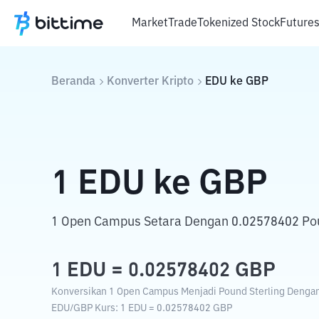
Market
Trade
Tokenized Stock
Future
Beranda
Konverter Kripto
EDU
ke
GBP
1
EDU
ke
GBP
1 Open Campus Setara Dengan 0.02578402 Pou
1
EDU
=
0.02578402
GBP
Konversikan 1 Open Campus Menjadi Pound Sterling Dengan 
EDU
/
GBP
Kurs
: 1
EDU
=
0.02578402
GBP