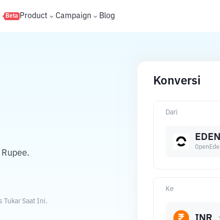
s
Product
Campaign
Blog
Beta
Konversi
Dari
EDE
OpenEde
 Rupee.
Ke
Tukar Saat Ini.
INR