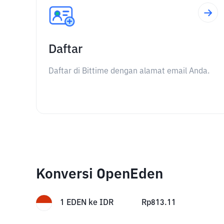
Daftar
Daftar di Bittime dengan alamat email Anda.
Konversi OpenEden
1
EDEN
ke
IDR
Rp
813.11