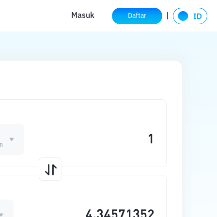
Masuk
Daftar
N
n