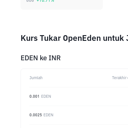
806
+
10.71
%
Kurs Tukar OpenEden untuk
EDEN
ke
INR
Jumlah
Terakhir 
0.001
EDEN
0.0025
EDEN