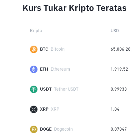
Kurs Tukar Kripto Teratas
Kripto
USD
BTC
Bitcoin
65,006.28
ETH
Ethereum
1,919.52
USDT
Tether USDT
0.99933
XRP
XRP
1.04
DOGE
Dogecoin
0.07047