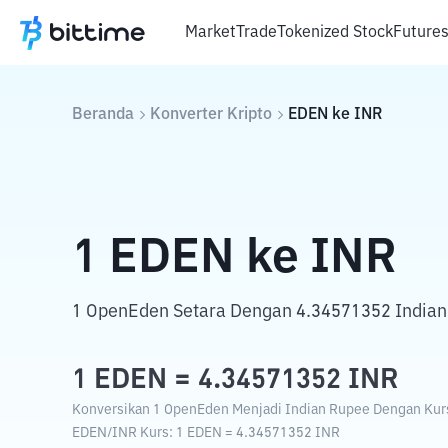
Market
Trade
Tokenized Stock
Future
Beranda
Konverter Kripto
EDEN
ke
INR
1
EDEN
ke
INR
1 OpenEden Setara Dengan 4.34571352 Indian
1
EDEN
=
4.34571352
INR
Konversikan 1 OpenEden Menjadi Indian Rupee Dengan Kurs 
EDEN
/
INR
Kurs
: 1
EDEN
=
4.34571352
INR