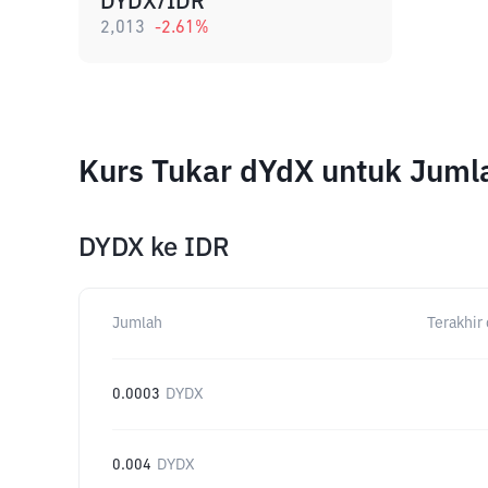
DYDX/IDR
2,013
-2.61
%
Kurs Tukar dYdX untuk Juml
DYDX
ke
IDR
Jumlah
Terakhir 
0.0003
DYDX
0.004
DYDX