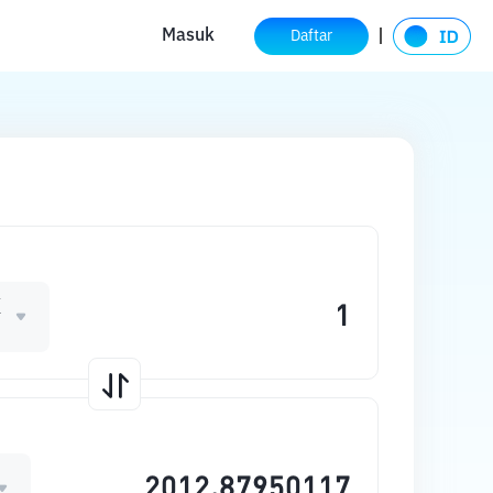
Masuk
Daftar
X