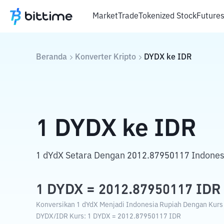
Market
Trade
Tokenized Stock
Future
Beranda
Konverter Kripto
DYDX
ke
IDR
1
DYDX
ke
IDR
1 dYdX Setara Dengan 2012.87950117 Indones
1
DYDX
=
2012.87950117
IDR
Konversikan 1 dYdX Menjadi Indonesia Rupiah Dengan Kurs T
DYDX
/
IDR
Kurs
: 1
DYDX
=
2012.87950117
IDR