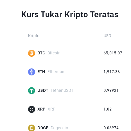
Kurs Tukar Kripto Teratas
Kripto
USD
BTC
Bitcoin
65,015.07
ETH
Ethereum
1,917.36
USDT
Tether USDT
0.99921
XRP
XRP
1.02
DOGE
Dogecoin
0.06974