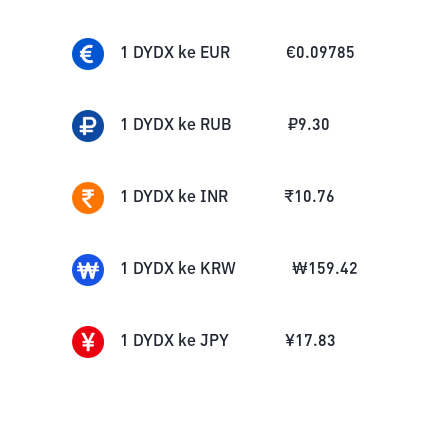
1
DYDX
ke
EUR
€
0.09785
1
DYDX
ke
RUB
₽
9.30
1
DYDX
ke
INR
₹
10.76
1
DYDX
ke
KRW
₩
159.42
1
DYDX
ke
JPY
¥
17.83