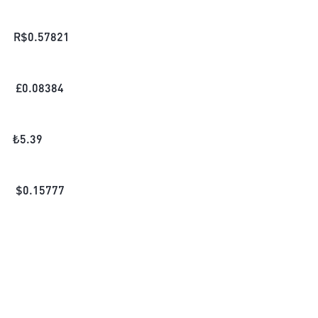
R$
0.57821
£
0.08384
₺
5.39
$
0.15777