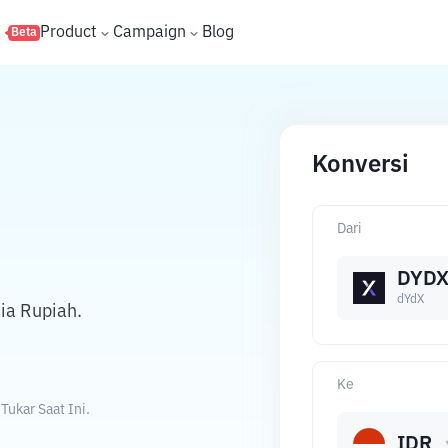
s
Product
Campaign
Blog
Beta
Konversi
Dari
DYD
dYdX
ia Rupiah.
Ke
ukar Saat Ini.
IDR