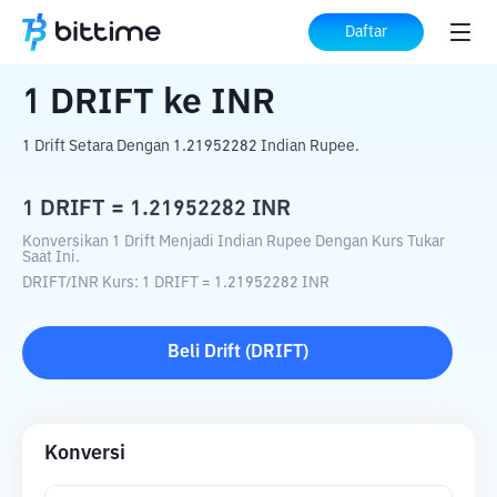
Beranda
Konverter Kripto
DRIFT
ke
INR
Daftar
1
DRIFT
ke
INR
1 Drift Setara Dengan 1.21952282 Indian Rupee.
1
DRIFT
=
1.21952282
INR
Konversikan 1 Drift Menjadi Indian Rupee Dengan Kurs Tukar
Saat Ini.
DRIFT
/
INR
Kurs
: 1
DRIFT
=
1.21952282
INR
Beli
Drift
(
DRIFT
)
Konversi