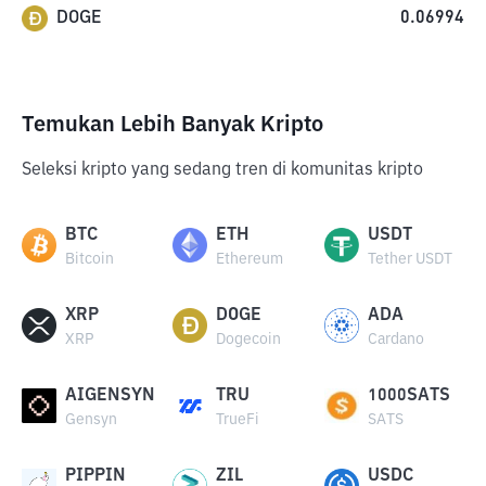
DOGE
0.06994
Temukan Lebih Banyak Kripto
Seleksi kripto yang sedang tren di komunitas kripto
BTC
ETH
USDT
Bitcoin
Ethereum
Tether USDT
XRP
DOGE
ADA
XRP
Dogecoin
Cardano
AIGENSYN
TRU
1000SATS
Gensyn
TrueFi
SATS
PIPPIN
ZIL
USDC