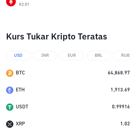
¥
2.01
Kurs Tukar Kripto Teratas
USD
INR
EUR
BRL
RUB
BTC
64,868.97
ETH
1,913.69
USDT
0.99916
XRP
1.02