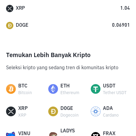
XRP
1.04
DOGE
0.06901
Temukan Lebih Banyak Kripto
Seleksi kripto yang sedang tren di komunitas kripto
BTC
ETH
USDT
Bitcoin
Ethereum
Tether USDT
XRP
DOGE
ADA
XRP
Dogecoin
Cardano
LADYS
VINU
FRAX