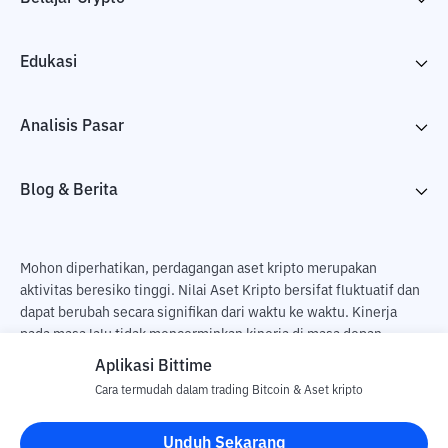
Edukasi
Analisis Pasar
Blog & Berita
Mohon diperhatikan, perdagangan aset kripto merupakan
aktivitas beresiko tinggi. Nilai Aset Kripto bersifat fluktuatif dan
dapat berubah secara signifikan dari waktu ke waktu. Kinerja
pada masa lalu tidak mencerminkan kinerja di masa depan.
Terdapat risiko kehilangan sebagai dampak dari membeli dan
Aplikasi Bittime
menjual aset kripto dan sepenuhnya keputusan independen dari
Cara termudah dalam trading Bitcoin & Aset kripto
pengguna. PT Utama Aset Digital Indonesia (Bittime) tidak
bertanggung jawab atas perubahan fluktuasi dari nilai tukar Aset
Unduh Sekarang
Kripto.