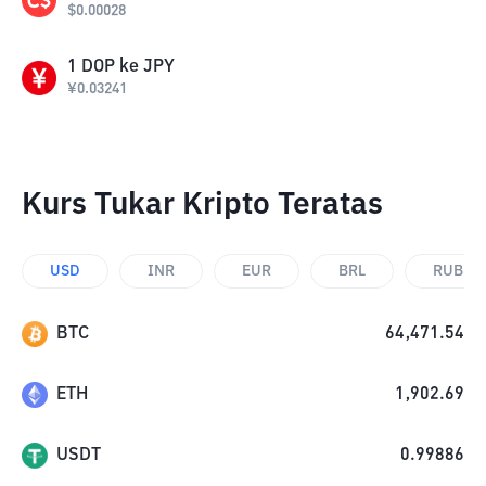
$
0.00028
1
DOP
ke
JPY
¥
0.03241
Kurs Tukar Kripto Teratas
USD
INR
EUR
BRL
RUB
BTC
64,471.54
ETH
1,902.69
USDT
0.99886