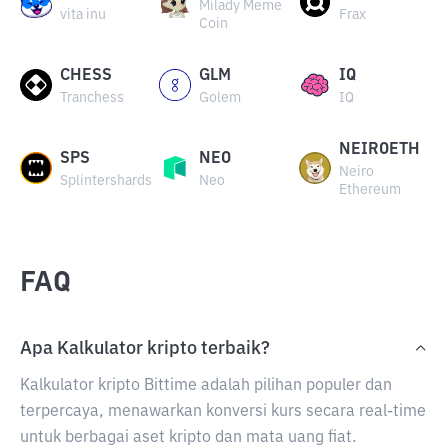
Milady Meme
vita inu
Frax
Coin
CHESS
GLM
IQ
Tranchess
Golem
IQ
NEIROETH
SPS
NEO
Neiro
Splintershards
Neo
Ethereum
FAQ
Apa Kalkulator kripto terbaik?
Kalkulator kripto Bittime adalah pilihan populer dan
terpercaya, menawarkan konversi kurs secara real-time
untuk berbagai aset kripto dan mata uang fiat.