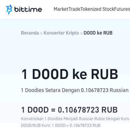
Market
Trade
Tokenized Stock
Future
Beranda
Konverter Kripto
DOOD
ke
RUB
1
DOOD
ke
RUB
1 Doodles Setara Dengan 0.10678723 Russian 
1
DOOD
=
0.10678723
RUB
Konversikan 1 Doodles Menjadi Russian Ruble Dengan Kurs T
DOOD
/
RUB
Kurs
: 1
DOOD
=
0.10678723
RUB