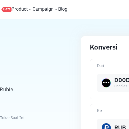
s
Product
Campaign
Blog
Beta
Konversi
Dari
DOO
Doodles
Ruble.
Ke
ukar Saat Ini.
RUB