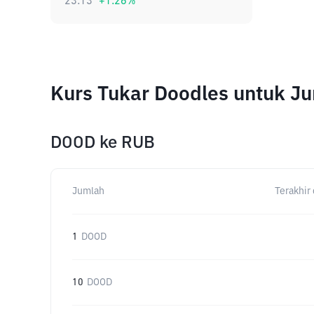
23.13
+
1.26
%
Kurs Tukar Doodles untuk J
DOOD
ke
RUB
Jumlah
Terakhir 
1
DOOD
10
DOOD