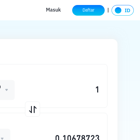
Masuk
Daftar
D