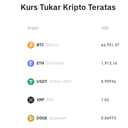
Kurs Tukar Kripto Teratas
Kripto
USD
BTC
Bitcoin
64,931.57
ETH
Ethereum
1,913.16
USDT
Tether USDT
0.99934
XRP
XRP
1.02
DOGE
Dogecoin
0.06973