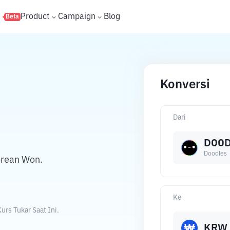
s
Product
Campaign
Blog
Beta
Konversi
Dari
DOO
Doodles
orean Won.
Ke
rs Tukar Saat Ini.
KRW