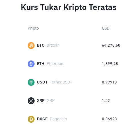
Kurs Tukar Kripto Teratas
Kripto
USD
BTC
Bitcoin
64,278.60
ETH
Ethereum
1,899.48
USDT
Tether USDT
0.99913
XRP
XRP
1.02
DOGE
Dogecoin
0.06923