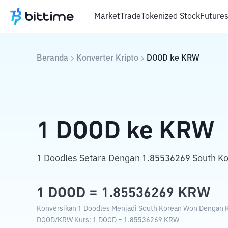
Market
Trade
Tokenized Stock
Future
Beranda
Konverter Kripto
DOOD
ke
KRW
1
DOOD
ke
KRW
1 Doodles Setara Dengan 1.85536269 South K
1
DOOD
=
1.85536269
KRW
Konversikan 1 Doodles Menjadi South Korean Won Dengan Ku
DOOD
/
KRW
Kurs
: 1
DOOD
=
1.85536269
KRW