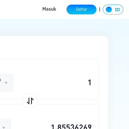
Masuk
Daftar
D