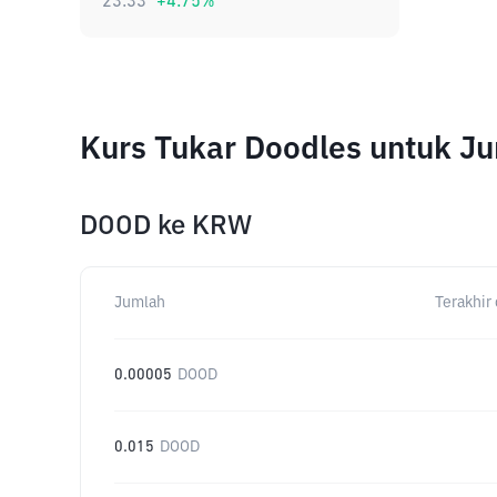
23.33
+
4.75
%
Kurs Tukar Doodles untuk J
DOOD
ke
KRW
Jumlah
Terakhir 
0.00005
DOOD
0.015
DOOD