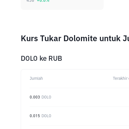
436
+
6.6
%
Kurs Tukar Dolomite untuk 
DOLO
ke
RUB
Jumlah
Terakhir 
0.003
DOLO
0.015
DOLO