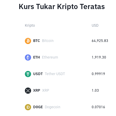
Kurs Tukar Kripto Teratas
Kripto
USD
BTC
Bitcoin
64,925.83
ETH
Ethereum
1,919.30
USDT
Tether USDT
0.99919
XRP
XRP
1.03
DOGE
Dogecoin
0.07016