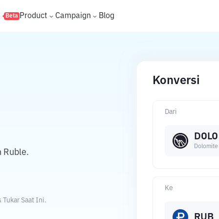
s
Product
Campaign
Blog
Beta
Konversi
Dari
DOLO
Dolomite
 Ruble.
Ke
Tukar Saat Ini.
RUB