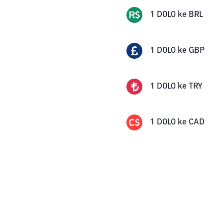
1
DOLO
ke
BRL
1
DOLO
ke
GBP
1
DOLO
ke
TRY
1
DOLO
ke
CAD