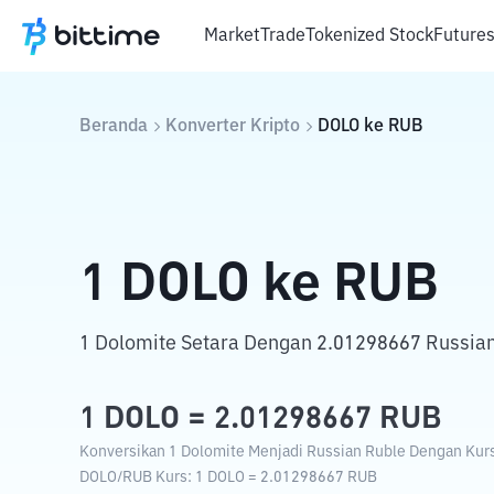
Market
Trade
Tokenized Stock
Future
Beranda
Konverter Kripto
DOLO
ke
RUB
1
DOLO
ke
RUB
1 Dolomite Setara Dengan 2.01298667 Russian
1
DOLO
=
2.01298667
RUB
Konversikan 1 Dolomite Menjadi Russian Ruble Dengan Kurs 
DOLO
/
RUB
Kurs
: 1
DOLO
=
2.01298667
RUB