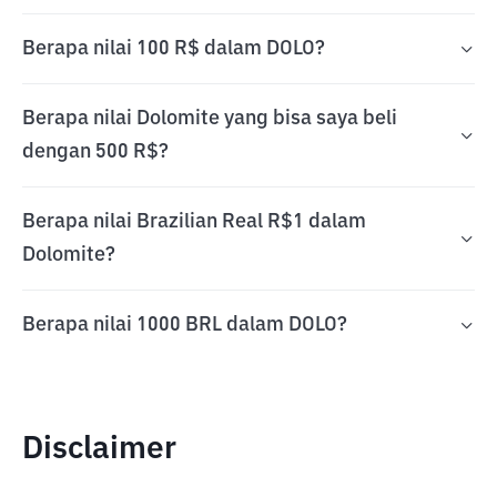
Berapa nilai 100 R$ dalam DOLO?
Berapa nilai Dolomite yang bisa saya beli
dengan 500 R$?
Berapa nilai Brazilian Real R$1 dalam
Dolomite?
Berapa nilai 1000 BRL dalam DOLO?
Disclaimer