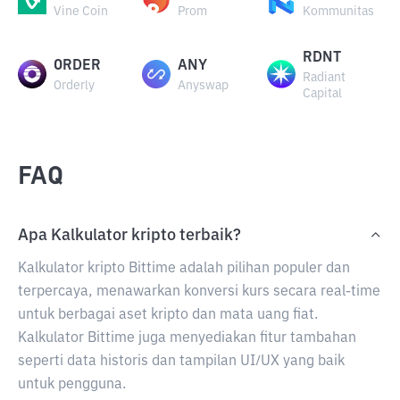
Vine Coin
Prom
Kommunitas
RDNT
ORDER
ANY
Radiant
Orderly
Anyswap
Capital
FAQ
Apa Kalkulator kripto terbaik?
Kalkulator kripto Bittime adalah pilihan populer dan
terpercaya, menawarkan konversi kurs secara real-time
untuk berbagai aset kripto dan mata uang fiat.
Kalkulator Bittime juga menyediakan fitur tambahan
seperti data historis dan tampilan UI/UX yang baik
untuk pengguna.