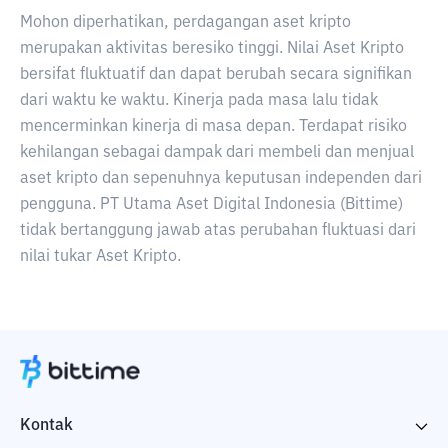
Mohon diperhatikan, perdagangan aset kripto
merupakan aktivitas beresiko tinggi. Nilai Aset Kripto
bersifat fluktuatif dan dapat berubah secara signifikan
dari waktu ke waktu. Kinerja pada masa lalu tidak
mencerminkan kinerja di masa depan. Terdapat risiko
kehilangan sebagai dampak dari membeli dan menjual
aset kripto dan sepenuhnya keputusan independen dari
pengguna. PT Utama Aset Digital Indonesia (Bittime)
tidak bertanggung jawab atas perubahan fluktuasi dari
nilai tukar Aset Kripto.
Kontak