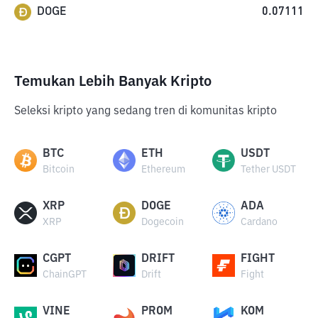
DOGE
0.07111
Temukan Lebih Banyak Kripto
Seleksi kripto yang sedang tren di komunitas kripto
BTC
ETH
USDT
Bitcoin
Ethereum
Tether USDT
XRP
DOGE
ADA
XRP
Dogecoin
Cardano
CGPT
DRIFT
FIGHT
ChainGPT
Drift
Fight
VINE
PROM
KOM