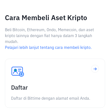
Cara Membeli Aset Kripto
Beli Bitcoin, Ethereum, Ondo, Memecoin, dan aset
kripto lainnya dengan fiat hanya dalam 3 langkah
mudah.
Pelajari lebih lanjut tentang cara membeli kripto.
Daftar
Daftar di Bittime dengan alamat email Anda.