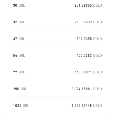
30
BRL
251.29905
DOLO
32
BRL
268.05232
DOLO
37
BRL
309.9355
DOLO
54
BRL
452.3383
DOLO
77
BRL
645.00091
DOLO
250
BRL
2,094.15881
DOLO
1024
BRL
8,577.67448
DOLO