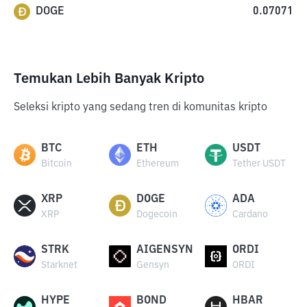
DOGE
0.07071
Temukan Lebih Banyak Kripto
Seleksi kripto yang sedang tren di komunitas kripto
BTC
ETH
USDT
Bitcoin
Ethereum
Tether USDT
XRP
DOGE
ADA
XRP
Dogecoin
Cardano
STRK
AIGENSYN
ORDI
Starknet
Gensyn
ORDI
HYPE
BOND
HBAR