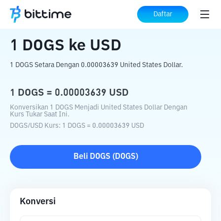
Beranda
Konverter Kripto
DOGS
ke
USD
Daftar
1
DOGS
ke
USD
1 DOGS Setara Dengan 0.00003639 United States Dollar.
1
DOGS
=
0.00003639
USD
Konversikan 1 DOGS Menjadi United States Dollar Dengan
Kurs Tukar Saat Ini.
DOGS
/
USD
Kurs
: 1
DOGS
=
0.00003639
USD
Beli
DOGS
(
DOGS
)
Konversi