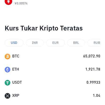
¥
0.00574
Kurs Tukar Kripto Teratas
USD
INR
EUR
BRL
RUB
BTC
65,072.90
ETH
1,921.78
USDT
0.99933
XRP
1.04