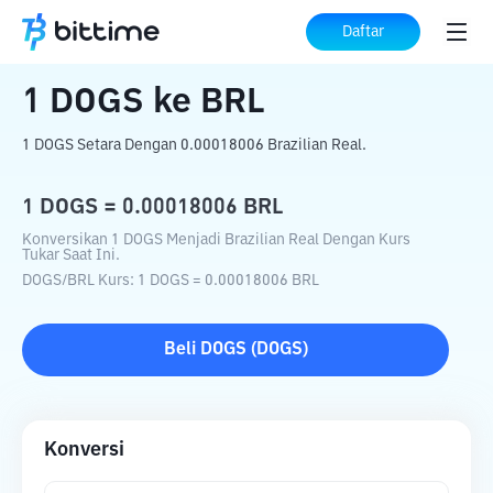
Beranda
Konverter Kripto
DOGS
ke
BRL
Daftar
1
DOGS
ke
BRL
1 DOGS Setara Dengan 0.00018006 Brazilian Real.
1
DOGS
=
0.00018006
BRL
Konversikan 1 DOGS Menjadi Brazilian Real Dengan Kurs
Tukar Saat Ini.
DOGS
/
BRL
Kurs
: 1
DOGS
=
0.00018006
BRL
Beli
DOGS
(
DOGS
)
Konversi