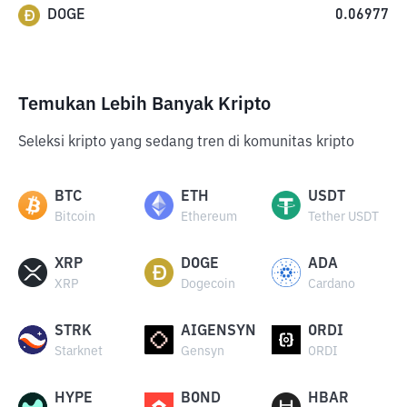
DOGE
0.06977
Temukan Lebih Banyak Kripto
Seleksi kripto yang sedang tren di komunitas kripto
BTC
ETH
USDT
Bitcoin
Ethereum
Tether USDT
XRP
DOGE
ADA
XRP
Dogecoin
Cardano
STRK
AIGENSYN
ORDI
Starknet
Gensyn
ORDI
HYPE
BOND
HBAR