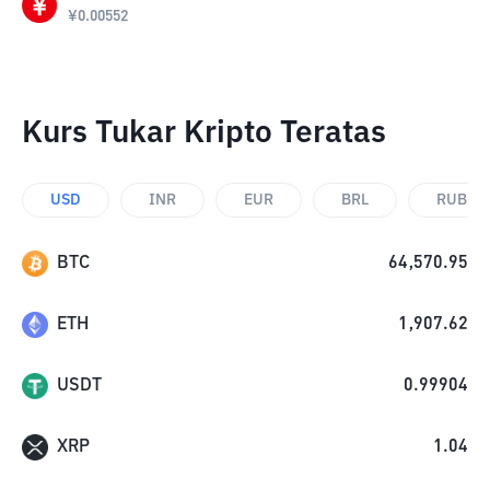
¥
0.00552
Kurs Tukar Kripto Teratas
USD
INR
EUR
BRL
RUB
BTC
64,570.95
ETH
1,907.62
USDT
0.99904
XRP
1.04