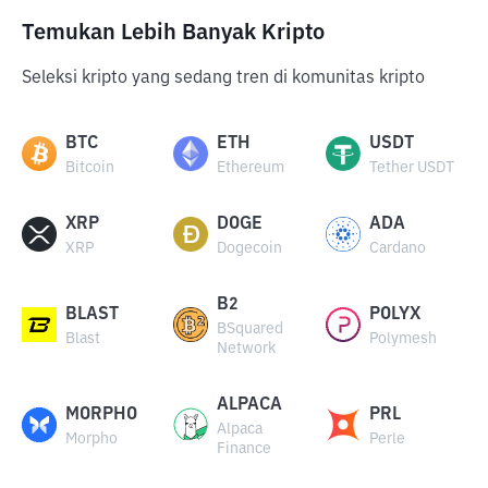
Temukan Lebih Banyak Kripto
Seleksi kripto yang sedang tren di komunitas kripto
BTC
ETH
USDT
Bitcoin
Ethereum
Tether USDT
XRP
DOGE
ADA
XRP
Dogecoin
Cardano
B2
BLAST
POLYX
BSquared
Blast
Polymesh
Network
ALPACA
MORPHO
PRL
Alpaca
Morpho
Perle
Finance