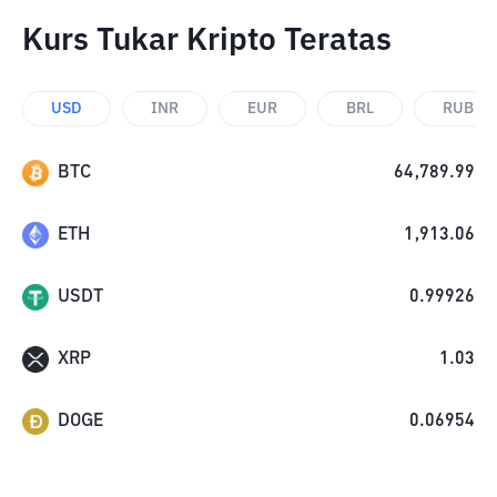
Kurs Tukar Kripto Teratas
USD
INR
EUR
BRL
RUB
BTC
64,789.99
ETH
1,913.06
USDT
0.99926
XRP
1.03
DOGE
0.06954