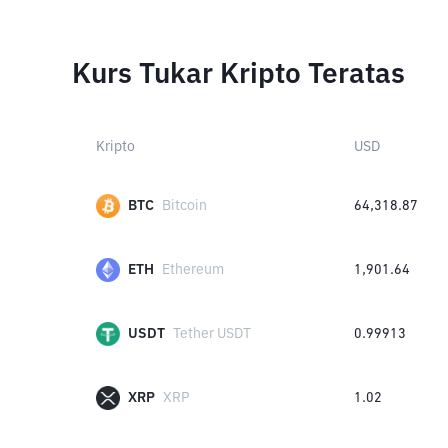
Kurs Tukar Kripto Teratas
Kripto
USD
BTC
Bitcoin
64,318.87
ETH
Ethereum
1,901.64
USDT
Tether USDT
0.99913
XRP
XRP
1.02