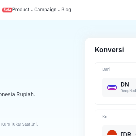
s
Product
Campaign
Blog
Beta
Konversi
Dari
DN
DeepNod
nesia Rupiah.
Ke
urs Tukar Saat Ini.
IDR