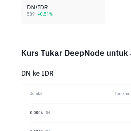
DN/IDR
589
+
0.51
%
Kurs Tukar DeepNode untuk
DN
ke
IDR
Jumlah
Terakhir 
0.0004
DN