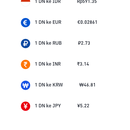
1
DN
ke
IDR
Rp
591.35
1
DN
ke
EUR
€
0.02861
1
DN
ke
RUB
₽
2.73
1
DN
ke
INR
₹
3.14
1
DN
ke
KRW
₩
46.81
1
DN
ke
JPY
¥
5.22