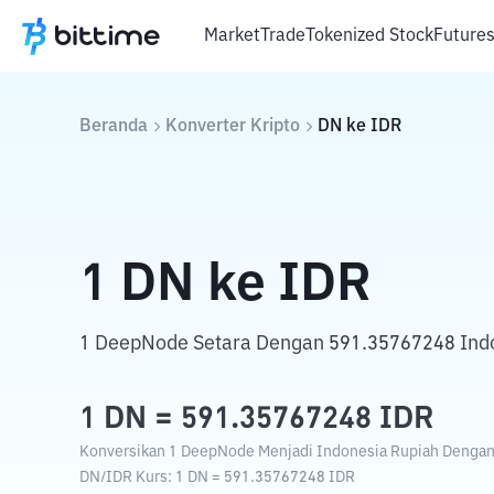
Market
Trade
Tokenized Stock
Future
Beranda
Konverter Kripto
DN
ke
IDR
1
DN
ke
IDR
1 DeepNode Setara Dengan 591.35767248 Indo
1
DN
=
591.35767248
IDR
Konversikan 1 DeepNode Menjadi Indonesia Rupiah Dengan K
DN
/
IDR
Kurs
: 1
DN
=
591.35767248
IDR