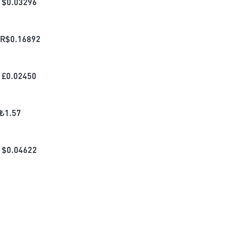
$
0.03296
R$
0.16892
£
0.02450
₺
1.57
$
0.04622