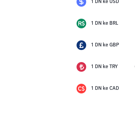
1
DN
ke
USD
1
DN
ke
BRL
1
DN
ke
GBP
1
DN
ke
TRY
1
DN
ke
CAD