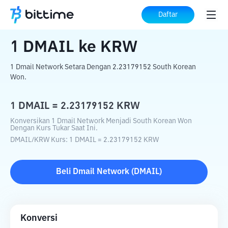
Beranda
Konverter Kripto
DMAIL
ke
Daftar
KRW
1
DMAIL
ke
KRW
1 Dmail Network Setara Dengan 2.23179152 South Korean
Won.
1
DMAIL
=
2.23179152
KRW
Konversikan 1 Dmail Network Menjadi South Korean Won
Dengan Kurs Tukar Saat Ini.
DMAIL
/
KRW
Kurs
: 1
DMAIL
=
2.23179152
KRW
Beli
Dmail Network
(
DMAIL
)
Konversi