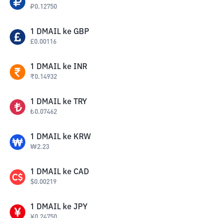
₽
0.12750
1
DMAIL
ke
GBP
£
0.00116
1
DMAIL
ke
INR
₹
0.14932
1
DMAIL
ke
TRY
₺
0.07462
1
DMAIL
ke
KRW
₩
2.23
1
DMAIL
ke
CAD
$
0.00219
1
DMAIL
ke
JPY
¥
0.24750