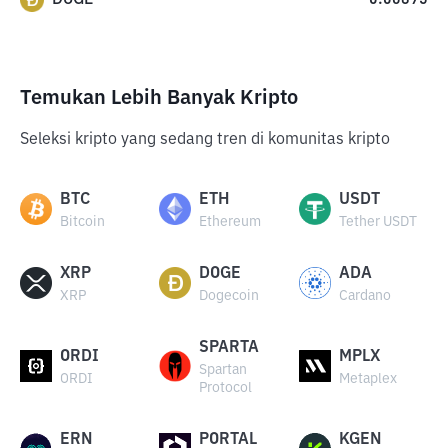
0.06895
Temukan Lebih Banyak Kripto
Seleksi kripto yang sedang tren di komunitas kripto
BTC
ETH
USDT
Bitcoin
Ethereum
Tether USDT
XRP
DOGE
ADA
XRP
Dogecoin
Cardano
SPARTA
ORDI
MPLX
Spartan
ORDI
Metaplex
Protocol
ERN
PORTAL
KGEN