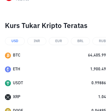
Kurs Tukar Kripto Teratas
USD
INR
EUR
BRL
RUB
BTC
64,405.99
ETH
1,900.49
USDT
0.99886
XRP
1.04
DOGE