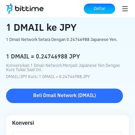
Beranda
Konverter Kripto
DMAIL
ke
Daftar
JPY
1
DMAIL
ke
JPY
1 Dmail Network Setara Dengan 0.24746988 Japanese Yen.
1
DMAIL
=
0.24746988
JPY
Konversikan 1 Dmail Network Menjadi Japanese Yen Dengan
Kurs Tukar Saat Ini.
DMAIL
/
JPY
Kurs
: 1
DMAIL
=
0.24746988
JPY
Beli
Dmail Network
(
DMAIL
)
Konversi