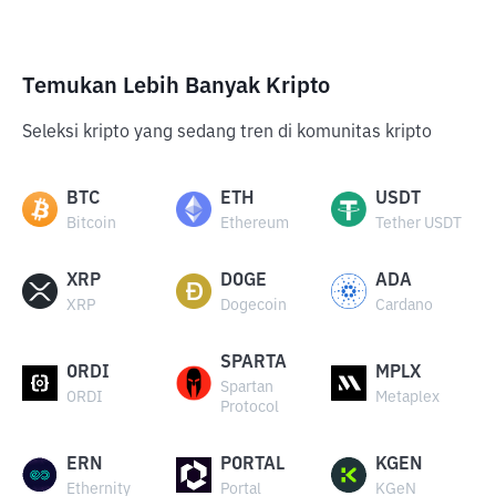
Temukan Lebih Banyak Kripto
Seleksi kripto yang sedang tren di komunitas kripto
BTC
ETH
USDT
Bitcoin
Ethereum
Tether USDT
XRP
DOGE
ADA
XRP
Dogecoin
Cardano
SPARTA
ORDI
MPLX
Spartan
ORDI
Metaplex
Protocol
ERN
PORTAL
KGEN
Ethernity
Portal
KGeN