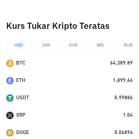
Kurs Tukar Kripto Teratas
USD
INR
EUR
BRL
RUB
BTC
64,389.89
ETH
1,899.66
USDT
0.99886
XRP
1.04
DOGE
0.06894