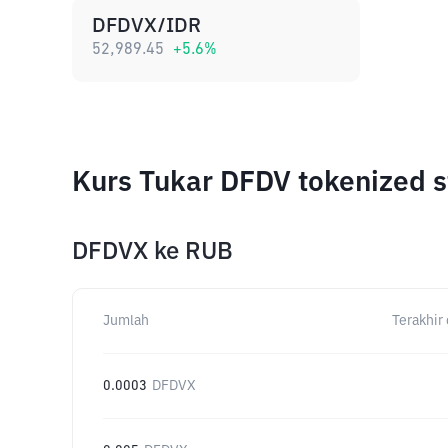
DFDVX/IDR
52,989.45
+
5.6
%
Kurs Tukar DFDV tokenized 
DFDVX
ke
RUB
Jumlah
Terakhir 
0.0003
DFDVX