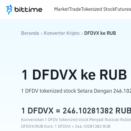
Market
Trade
Tokenized Stock
Future
Beranda
Konverter Kripto
DFDVX
ke
RUB
1
DFDVX
ke
RUB
1 DFDV tokenized stock Setara Dengan 246.10
1
DFDVX
=
246.10281382
RU
Konversikan 1 DFDV tokenized stock Menjadi Russian Ruble 
DFDVX
/
RUB
Kurs
: 1
DFDVX
=
246.10281382
RUB