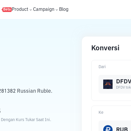
s
Product
Campaign
Blog
Beta
Konversi
Dari
DFD
DFDV tok
281382 Russian Ruble.
B
Ke
Dengan Kurs Tukar Saat Ini.
RUB