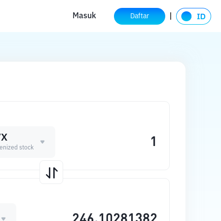
Masuk
Daftar
VX
enized stock