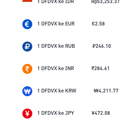
1
DFDVX
ke
IDR
Rp
53,253.37
1
DFDVX
ke
EUR
€
2.58
1
DFDVX
ke
RUB
₽
246.10
1
DFDVX
ke
INR
₹
284.61
1
DFDVX
ke
KRW
₩
4,211.77
1
DFDVX
ke
JPY
¥
472.08