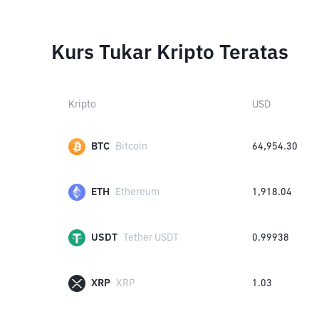
Kurs Tukar Kripto Teratas
Kripto
USD
BTC
Bitcoin
64,954.30
ETH
Ethereum
1,918.04
USDT
Tether USDT
0.99938
XRP
XRP
1.03