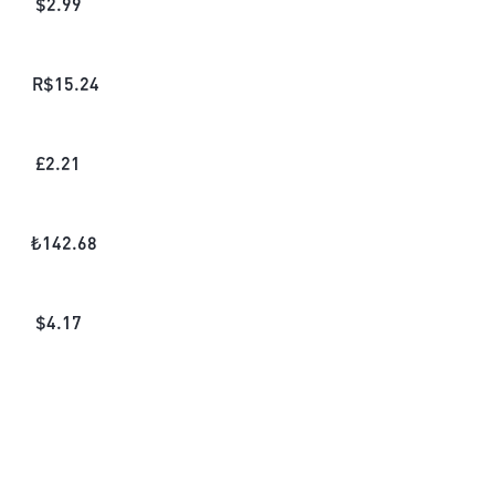
$
2.99
R$
15.24
£
2.21
₺
142.68
$
4.17