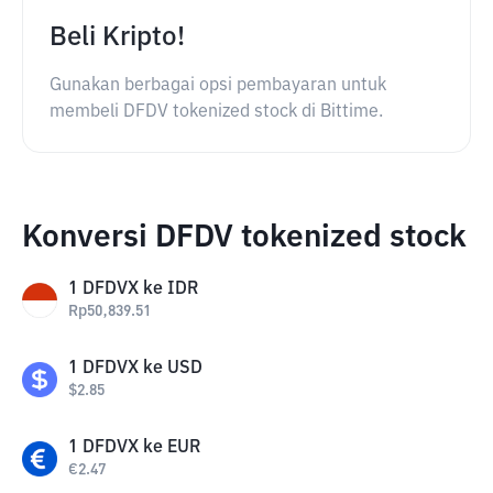
Beli Kripto!
Gunakan berbagai opsi pembayaran untuk
membeli DFDV tokenized stock di Bittime.
Konversi DFDV tokenized stock
1
DFDVX
ke
IDR
Rp
50,839.51
1
DFDVX
ke
USD
$
2.85
1
DFDVX
ke
EUR
€
2.47