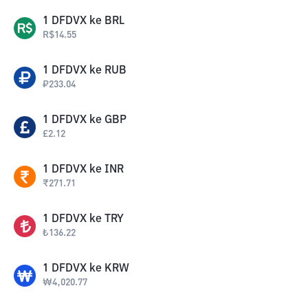
1
DFDVX
ke
BRL
R$
14.55
1
DFDVX
ke
RUB
₽
233.04
1
DFDVX
ke
GBP
£
2.12
1
DFDVX
ke
INR
₹
271.71
1
DFDVX
ke
TRY
₺
136.22
1
DFDVX
ke
KRW
₩
4,020.77