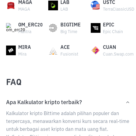
MAGA
LAB
USTC
MAGA
LAB
TerraClassicUSD
OM_ERC20
BIGTIME
EPIC
Mantra
Big Time
Epic Chain
MIRA
ACE
CUAN
Mira
Fusionist
Cuan.Swap.com
FAQ
Apa Kalkulator kripto terbaik?
Kalkulator kripto Bittime adalah pilihan populer dan
terpercaya, menawarkan konversi kurs secara real-time
untuk berbagai aset kripto dan mata uang fiat.