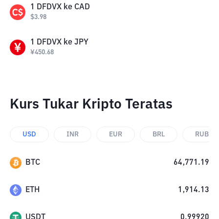
1
DFDVX
ke
CAD
$
3.98
1
DFDVX
ke
JPY
¥
450.68
Kurs Tukar Kripto Teratas
USD
INR
EUR
BRL
RUB
BTC
64,771.19
ETH
1,914.13
USDT
0.99920