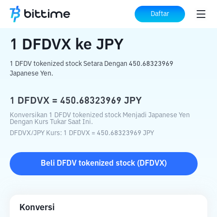
Beranda
Konverter Kripto
DFDVX
ke
Daftar
JPY
1
DFDVX
ke
JPY
1 DFDV tokenized stock Setara Dengan 450.68323969
Japanese Yen.
1
DFDVX
=
450.68323969
JPY
Konversikan 1 DFDV tokenized stock Menjadi Japanese Yen
Dengan Kurs Tukar Saat Ini.
DFDVX
/
JPY
Kurs
: 1
DFDVX
=
450.68323969
JPY
Beli
DFDV tokenized stock
(
DFDVX
)
Konversi