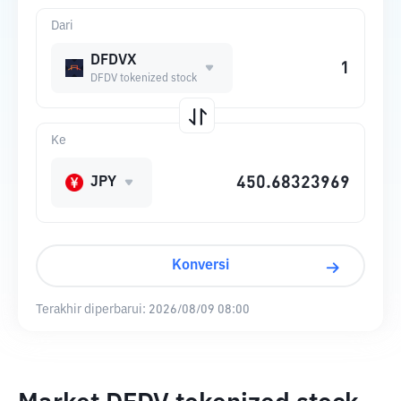
Dari
DFDVX
DFDV tokenized stock
Ke
JPY
Konversi
Terakhir diperbarui:
2026/08/09 08:00