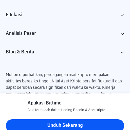
Edukasi
Analisis Pasar
Blog & Berita
Mohon diperhatikan, perdagangan aset kripto merupakan
aktivitas beresiko tinggi. Nilai Aset Kripto bersifat fluktuatif dan
dapat berubah secara signifikan dari waktu ke waktu. Kinerja
pada masa lalu tidak mencerminkan kinerja di masa depan.
Terdapat risiko kehilangan sebagai dampak dari membeli dan
Aplikasi Bittime
menjual aset kripto dan sepenuhnya keputusan independen dari
Cara termudah dalam trading Bitcoin & Aset kripto
pengguna. PT Utama Aset Digital Indonesia (Bittime) tidak
bertanggung jawab atas perubahan fluktuasi dari nilai tukar Aset
Unduh Sekarang
Kripto.