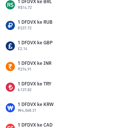
1
DFDVX
ke
BRL
R$
14.72
1
DFDVX
ke
RUB
₽
237.72
1
DFDVX
ke
GBP
£
2.14
1
DFDVX
ke
INR
₹
274.91
1
DFDVX
ke
TRY
₺
137.82
1
DFDVX
ke
KRW
₩
4,068.31
1
DFDVX
ke
CAD