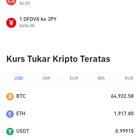
$
4.03
1
DFDVX
ke
JPY
¥
456.00
Kurs Tukar Kripto Teratas
USD
INR
EUR
BRL
RUB
BTC
64,922.58
ETH
1,917.80
USDT
0.99915