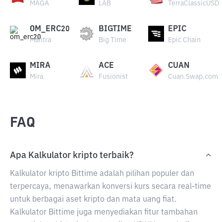
MAGA
LAB
TerraClassicUSD
OM_ERC20
BIGTIME
EPIC
Mantra
Big Time
Epic Chain
MIRA
ACE
CUAN
Mira
Fusionist
Cuan.Swap.com
FAQ
Apa Kalkulator kripto terbaik?
Kalkulator kripto Bittime adalah pilihan populer dan
terpercaya, menawarkan konversi kurs secara real-time
untuk berbagai aset kripto dan mata uang fiat.
Kalkulator Bittime juga menyediakan fitur tambahan