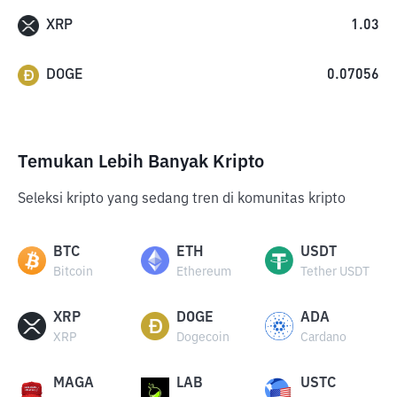
XRP
1.03
DOGE
0.07056
Temukan Lebih Banyak Kripto
Seleksi kripto yang sedang tren di komunitas kripto
BTC
ETH
USDT
Bitcoin
Ethereum
Tether USDT
XRP
DOGE
ADA
XRP
Dogecoin
Cardano
MAGA
LAB
USTC