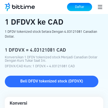
Beranda
Konverter Kripto
DFDVX
ke
Daftar
CAD
1
DFDVX
ke
CAD
1 DFDV tokenized stock Setara Dengan 4.03121081 Canadian
Dollar.
1
DFDVX
=
4.03121081
CAD
Konversikan 1 DFDV tokenized stock Menjadi Canadian Dollar
Dengan Kurs Tukar Saat Ini.
DFDVX
/
CAD
Kurs
: 1
DFDVX
=
4.03121081
CAD
Beli
DFDV tokenized stock
(
DFDVX
)
Konversi