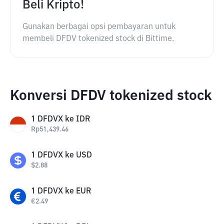
Beli Kripto!
Gunakan berbagai opsi pembayaran untuk
membeli DFDV tokenized stock di Bittime.
Konversi DFDV tokenized stock
1
DFDVX
ke
IDR
Rp
51,439.46
1
DFDVX
ke
USD
$
2.88
1
DFDVX
ke
EUR
€
2.49