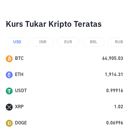
Kurs Tukar Kripto Teratas
USD
INR
EUR
BRL
RUB
BTC
64,905.03
ETH
1,914.31
USDT
0.99916
XRP
1.02
DOGE
0.06996