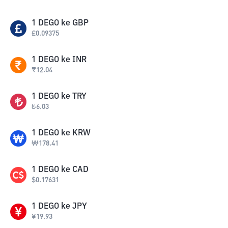
1
DEGO
ke
GBP
£
0.09375
1
DEGO
ke
INR
₹
12.04
1
DEGO
ke
TRY
₺
6.03
1
DEGO
ke
KRW
₩
178.41
1
DEGO
ke
CAD
$
0.17631
1
DEGO
ke
JPY
¥
19.93