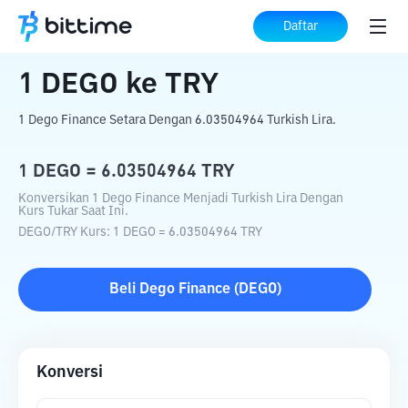
Beranda
Konverter Kripto
DEGO
ke
TRY
Daftar
1
DEGO
ke
TRY
1 Dego Finance Setara Dengan 6.03504964 Turkish Lira.
1
DEGO
=
6.03504964
TRY
Konversikan 1 Dego Finance Menjadi Turkish Lira Dengan
Kurs Tukar Saat Ini.
DEGO
/
TRY
Kurs
: 1
DEGO
=
6.03504964
TRY
Beli
Dego Finance
(
DEGO
)
Konversi