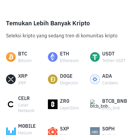
Temukan Lebih Banyak Kripto
Seleksi kripto yang sedang tren di komunitas kripto
BTC
ETH
USDT
Bitcoin
Ethereum
Tether USDT
XRP
DOGE
ADA
XRP
Dogecoin
Cardano
CELR
ZRO
BTCB_BNB
Celer
LayerZero
btcb_bnb
Network
MOBILE
SXP
SOPH
Helium