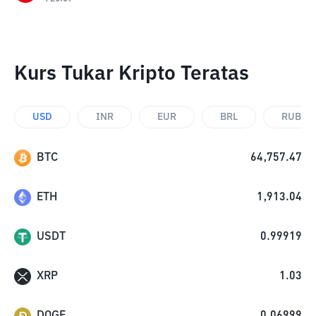
Kurs Tukar Kripto Teratas
USD
INR
EUR
BRL
RUB
BTC
64,757.47
ETH
1,913.04
USDT
0.99919
XRP
1.03
DOGE