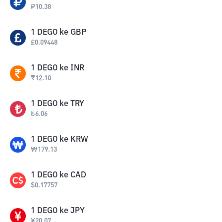
₽
10.38
1
DEGO
ke
GBP
£
0.09448
1
DEGO
ke
INR
₹
12.10
1
DEGO
ke
TRY
₺
6.06
1
DEGO
ke
KRW
₩
179.13
1
DEGO
ke
CAD
$
0.17757
1
DEGO
ke
JPY
¥
20.07