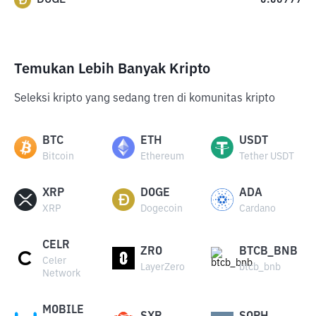
0.06999
Temukan Lebih Banyak Kripto
Seleksi kripto yang sedang tren di komunitas kripto
BTC
ETH
USDT
Bitcoin
Ethereum
Tether USDT
XRP
DOGE
ADA
XRP
Dogecoin
Cardano
CELR
ZRO
BTCB_BNB
Celer
LayerZero
btcb_bnb
Network
MOBILE