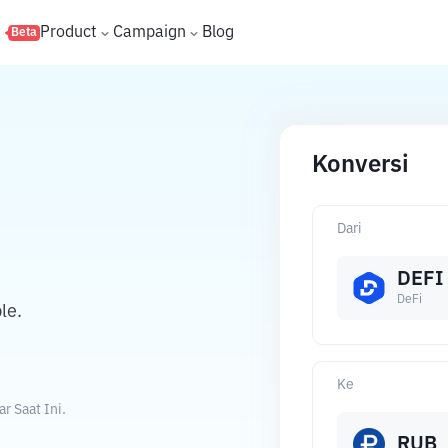
s
Product
Campaign
Blog
Beta
Konversi
Dari
DEFI
DeFi
le.
Ke
r Saat Ini.
RUB