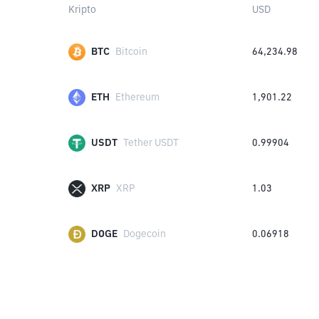
Kripto
USD
BTC
Bitcoin
64,234.98
ETH
Ethereum
1,901.22
USDT
Tether USDT
0.99904
XRP
XRP
1.03
DOGE
Dogecoin
0.06918