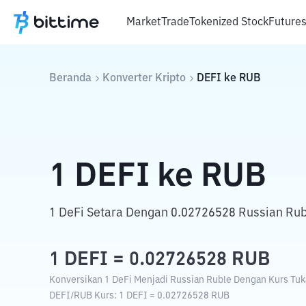
Market
Trade
Tokenized Stock
Future
Beranda
Konverter Kripto
DEFI
ke
RUB
1
DEFI
ke
RUB
1 DeFi Setara Dengan 0.02726528 Russian Rub
1
DEFI
=
0.02726528
RUB
Konversikan 1 DeFi Menjadi Russian Ruble Dengan Kurs Tuka
DEFI
/
RUB
Kurs
: 1
DEFI
=
0.02726528
RUB