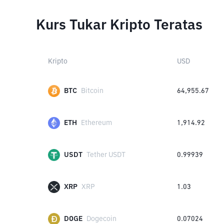
Kurs Tukar Kripto Teratas
Kripto
USD
BTC
Bitcoin
64,955.67
ETH
Ethereum
1,914.92
USDT
Tether USDT
0.99939
XRP
XRP
1.03
DOGE
Dogecoin
0.07024