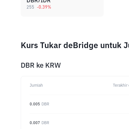
DBR/IDR
255
-0.39
%
Kurs Tukar deBridge untuk 
DBR
ke
KRW
Jumlah
Terakhir 
0.005
DBR
0.007
DBR