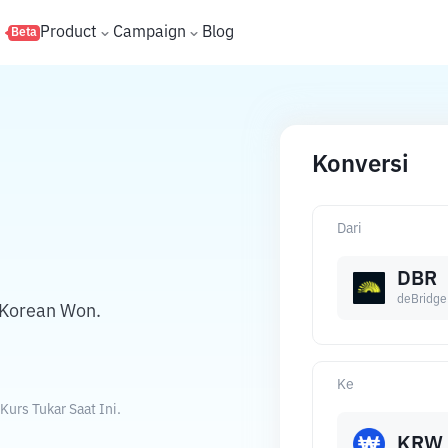
s
Product
Campaign
Blog
Beta
Konversi
Dari
DBR
deBridge
 Korean Won.
Ke
urs Tukar Saat Ini.
KRW