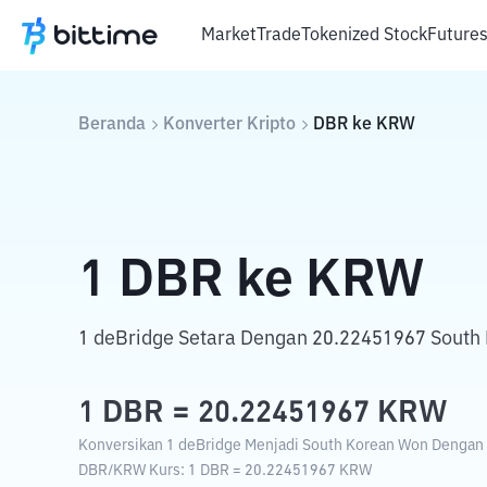
Market
Trade
Tokenized Stock
Future
Beranda
Konverter Kripto
DBR
ke
KRW
1
DBR
ke
KRW
1 deBridge Setara Dengan 20.22451967 South
1
DBR
=
20.22451967
KRW
Konversikan 1 deBridge Menjadi South Korean Won Dengan K
DBR
/
KRW
Kurs
: 1
DBR
=
20.22451967
KRW