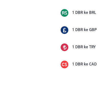
1
DBR
ke
BRL
1
DBR
ke
GBP
1
DBR
ke
TRY
1
DBR
ke
CAD