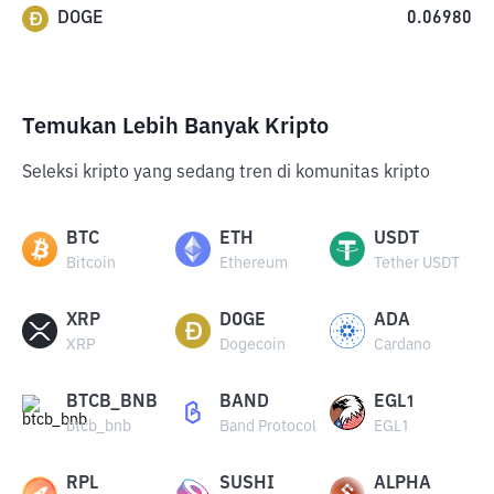
DOGE
0.06980
Temukan Lebih Banyak Kripto
Seleksi kripto yang sedang tren di komunitas kripto
BTC
ETH
USDT
Bitcoin
Ethereum
Tether USDT
XRP
DOGE
ADA
XRP
Dogecoin
Cardano
BTCB_BNB
BAND
EGL1
btcb_bnb
Band Protocol
EGL1
RPL
SUSHI
ALPHA