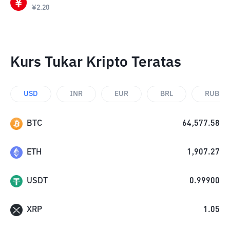
¥
2.20
Kurs Tukar Kripto Teratas
USD
INR
EUR
BRL
RUB
BTC
64,577.58
ETH
1,907.27
USDT
0.99900
XRP
1.05