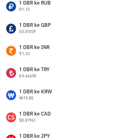
1
DBR
ke
RUB
₽
1.13
1
DBR
ke
GBP
£
0.01039
1
DBR
ke
INR
₹
1.33
1
DBR
ke
TRY
₺
0.66638
1
DBR
ke
KRW
₩
19.85
1
DBR
ke
CAD
$
0.01961
1
DBR
ke
JPY