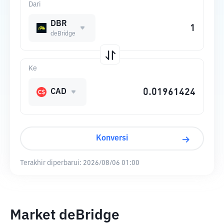
Dari
DBR
deBridge
Ke
CAD
Konversi
Terakhir diperbarui:
2026/08/06 01:00
Market deBridge