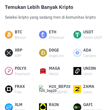
Temukan Lebih Banyak Kripto
Seleksi kripto yang sedang tren di komunitas kripto
BTC
ETH
USDT
Bitcoin
Ethereum
Tether USDT
XRP
DOGE
ADA
XRP
Dogecoin
Cardano
POLYX
MAGA
UNION
Polymesh
MAGA
Union
FRAX
H20_BEP20
ZAMA
Frax
H20_BEP20
Zama
XLM
RAIN
GAFI