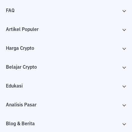
FAQ
Artikel Populer
Harga Crypto
Belajar Crypto
Edukasi
Analisis Pasar
Blog & Berita