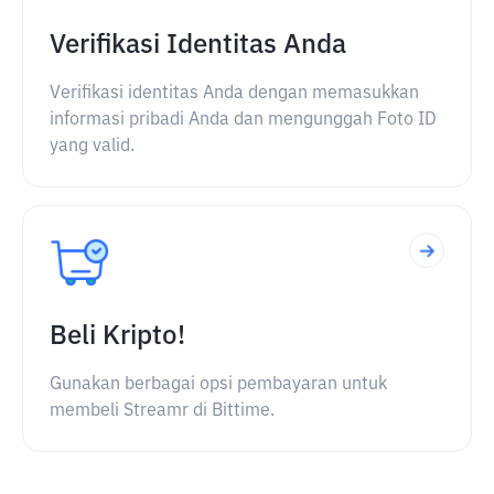
Verifikasi Identitas Anda
Verifikasi identitas Anda dengan memasukkan
informasi pribadi Anda dan mengunggah Foto ID
yang valid.
Beli Kripto!
Gunakan berbagai opsi pembayaran untuk
membeli Streamr di Bittime.