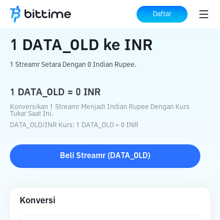
Beranda
Konverter Kripto
DATA_OLD
Daftar
ke
INR
1
DATA_OLD
ke
INR
1 Streamr Setara Dengan 0 Indian Rupee.
1
DATA_OLD
=
0
INR
Konversikan 1 Streamr Menjadi Indian Rupee Dengan Kurs
Tukar Saat Ini.
DATA_OLD
/
INR
Kurs
: 1
DATA_OLD
=
0
INR
Beli
Streamr
(
DATA_OLD
)
Konversi