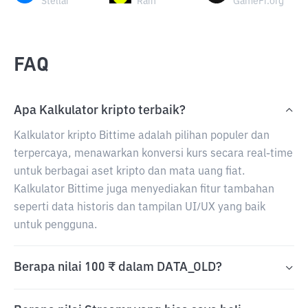
Stellar
Rain
GameFi.org
FAQ
Apa Kalkulator kripto terbaik?
Kalkulator kripto Bittime adalah pilihan populer dan
terpercaya, menawarkan konversi kurs secara real-time
untuk berbagai aset kripto dan mata uang fiat.
Kalkulator Bittime juga menyediakan fitur tambahan
seperti data historis dan tampilan UI/UX yang baik
untuk pengguna.
Berapa nilai 100 ₹ dalam DATA_OLD?