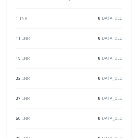
1
INR
0
DATA_OLD
11
INR
0
DATA_OLD
15
INR
0
DATA_OLD
32
INR
0
DATA_OLD
37
INR
0
DATA_OLD
50
INR
0
DATA_OLD