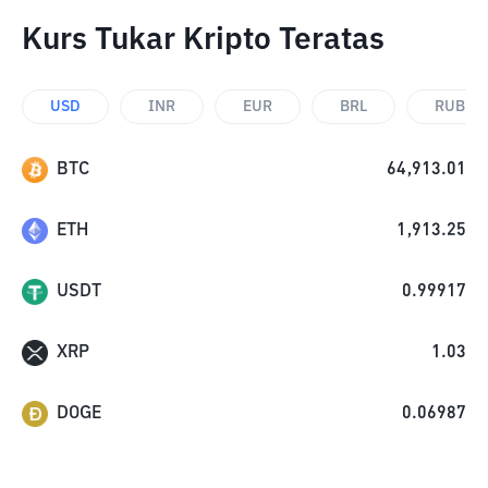
Kurs Tukar Kripto Teratas
USD
INR
EUR
BRL
RUB
BTC
64,913.01
ETH
1,913.25
USDT
0.99917
XRP
1.03
DOGE
0.06987