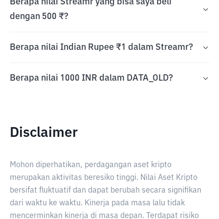
Berapa nilai Streamr yang bisa saya beli
dengan 500 ₹?
Berapa nilai Indian Rupee ₹1 dalam Streamr?
Berapa nilai 1000 INR dalam DATA_OLD?
Disclaimer
Mohon diperhatikan, perdagangan aset kripto
merupakan aktivitas beresiko tinggi. Nilai Aset Kripto
bersifat fluktuatif dan dapat berubah secara signifikan
dari waktu ke waktu. Kinerja pada masa lalu tidak
mencerminkan kinerja di masa depan. Terdapat risiko