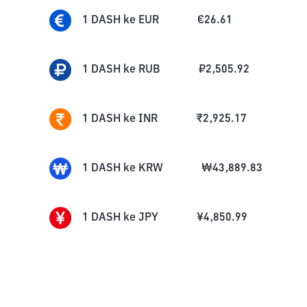
1
DASH
ke
EUR
€
26.61
1
DASH
ke
RUB
₽
2,505.92
1
DASH
ke
INR
₹
2,925.17
1
DASH
ke
KRW
₩
43,889.83
1
DASH
ke
JPY
¥
4,850.99