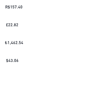
R$
157.40
£
22.82
₺
1,462.54
$
43.06