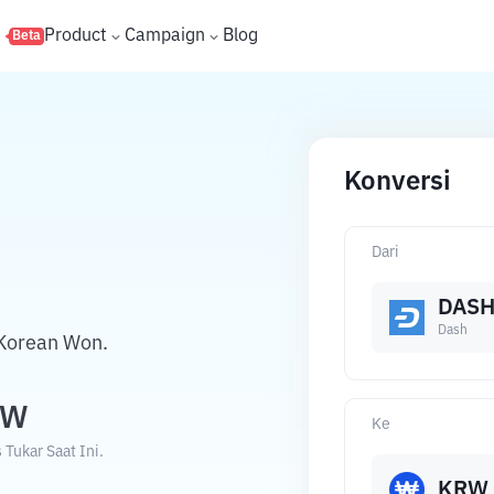
s
Product
Campaign
Blog
Beta
Konversi
Dari
DAS
Dash
Korean Won.
RW
Ke
Tukar Saat Ini.
KRW