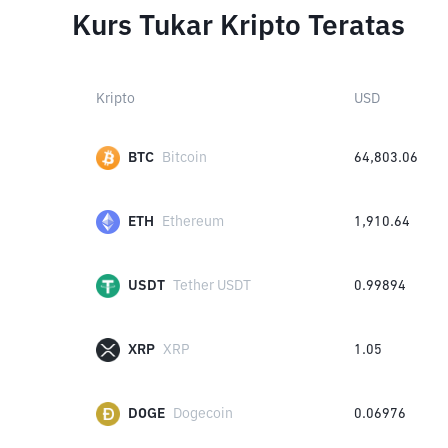
Kurs Tukar Kripto Teratas
Kripto
USD
BTC
Bitcoin
64,803.06
ETH
Ethereum
1,910.64
USDT
Tether USDT
0.99894
XRP
XRP
1.05
DOGE
Dogecoin
0.06976