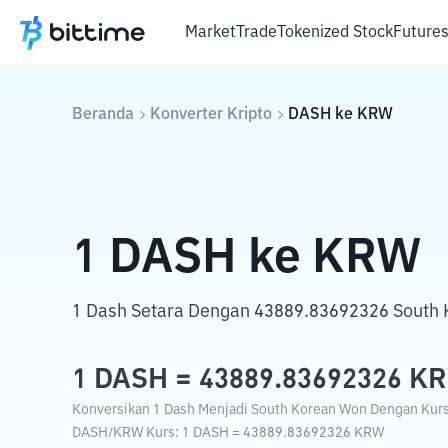
Market
Trade
Tokenized Stock
Future
Beranda
Konverter Kripto
DASH
ke
KRW
1
DASH
ke
KRW
1 Dash Setara Dengan 43889.83692326 South 
1
DASH
=
43889.83692326
K
Konversikan 1 Dash Menjadi South Korean Won Dengan Kurs 
DASH
/
KRW
Kurs
: 1
DASH
=
43889.83692326
KRW