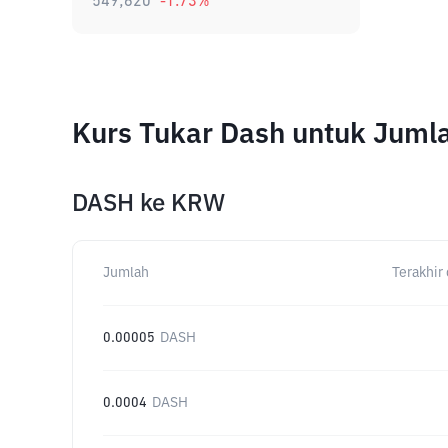
549,620
-1.73
%
Kurs Tukar Dash untuk Juml
DASH
ke
KRW
Jumlah
Terakhir 
0.00005
DASH
0.0004
DASH