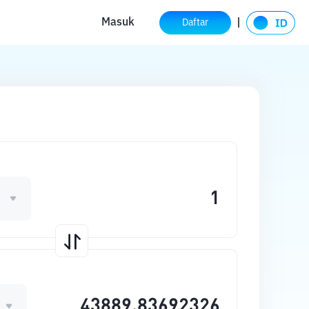
Masuk
Daftar
H