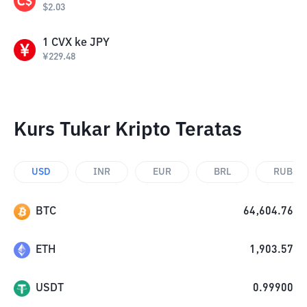
$
2.03
1
CVX
ke
JPY
¥
229.48
Kurs Tukar Kripto Teratas
USD
INR
EUR
BRL
RUB
BTC
64,604.76
ETH
1,903.57
USDT
0.99900