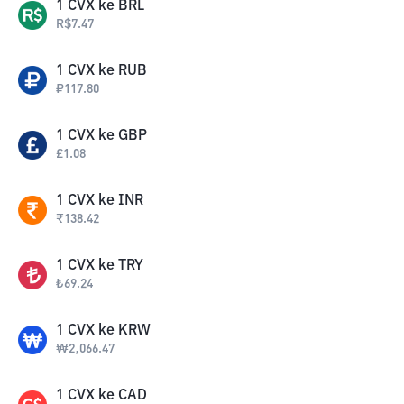
1
CVX
ke
BRL
R$
7.47
1
CVX
ke
RUB
₽
117.80
1
CVX
ke
GBP
£
1.08
1
CVX
ke
INR
₹
138.42
1
CVX
ke
TRY
₺
69.24
1
CVX
ke
KRW
₩
2,066.47
1
CVX
ke
CAD