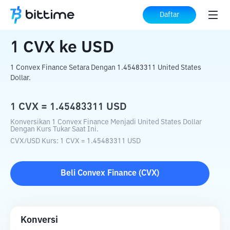
Beranda
Konverter Kripto
CVX
ke
USD
Daftar
1
CVX
ke
USD
1 Convex Finance Setara Dengan 1.45483311 United States
Dollar.
1
CVX
=
1.45483311
USD
Konversikan 1 Convex Finance Menjadi United States Dollar
Dengan Kurs Tukar Saat Ini.
CVX
/
USD
Kurs
: 1
CVX
=
1.45483311
USD
Beli
Convex Finance
(
CVX
)
Konversi