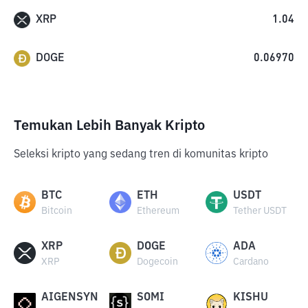
XRP
1.04
DOGE
0.06970
Temukan Lebih Banyak Kripto
Seleksi kripto yang sedang tren di komunitas kripto
BTC
ETH
USDT
Bitcoin
Ethereum
Tether USDT
XRP
DOGE
ADA
XRP
Dogecoin
Cardano
AIGENSYN
SOMI
KISHU