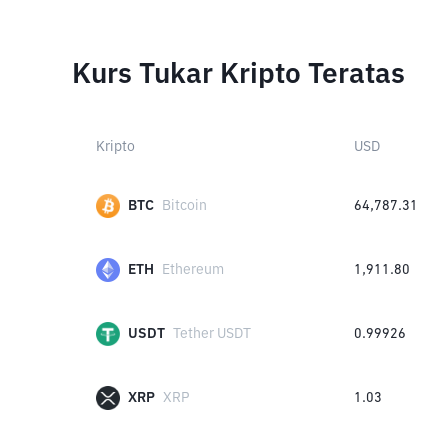
Kurs Tukar Kripto Teratas
Kripto
USD
BTC
Bitcoin
64,787.31
ETH
Ethereum
1,911.80
USDT
Tether USDT
0.99926
XRP
XRP
1.03