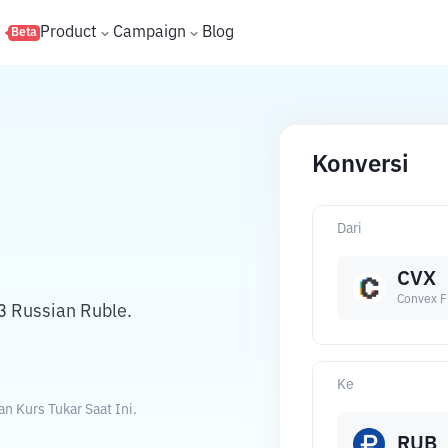
s
Product
Campaign
Blog
Beta
Konversi
Dari
CVX
Convex F
3 Russian Ruble.
Ke
 Kurs Tukar Saat Ini.
RUB