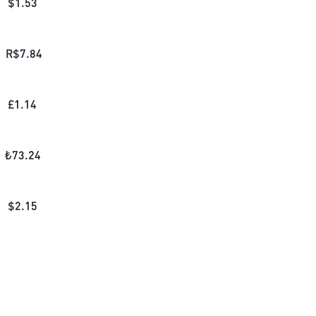
$
1.53
R$
7.84
£
1.14
₺
73.24
$
2.15