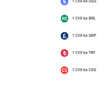
1
CVX
ke
USD
1
CVX
ke
BRL
1
CVX
ke
GBP
1
CVX
ke
TRY
1
CVX
ke
CAD