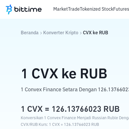
Market
Trade
Tokenized Stock
Future
Beranda
Konverter Kripto
CVX
ke
RUB
1
CVX
ke
RUB
1 Convex Finance Setara Dengan 126.1376602
1
CVX
=
126.13766023
RUB
Konversikan 1 Convex Finance Menjadi Russian Ruble Dengan
CVX
/
RUB
Kurs
: 1
CVX
=
126.13766023
RUB