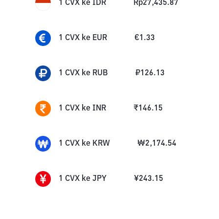
1
CVX
ke
IDR
Rp
27,435.87
1
CVX
ke
EUR
€
1.33
1
CVX
ke
RUB
₽
126.13
1
CVX
ke
INR
₹
146.15
1
CVX
ke
KRW
₩
2,174.54
1
CVX
ke
JPY
¥
243.15