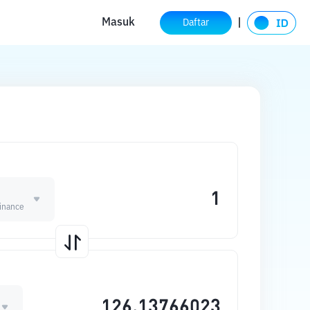
Masuk
Daftar
inance