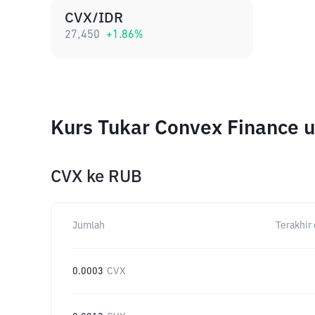
CVX/IDR
27,450
+
1.86
%
Kurs Tukar Convex Finance 
CVX
ke
RUB
Jumlah
Terakhir 
0.0003
CVX