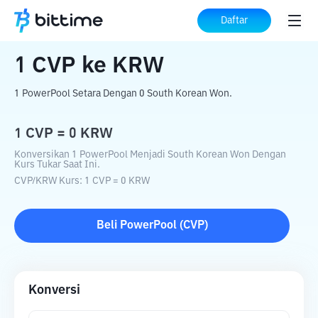
Beranda
Konverter Kripto
CVP
ke
KRW
Daftar
1
CVP
ke
KRW
1 PowerPool Setara Dengan 0 South Korean Won.
1
CVP
=
0
KRW
Konversikan 1 PowerPool Menjadi South Korean Won Dengan
Kurs Tukar Saat Ini.
CVP
/
KRW
Kurs
: 1
CVP
=
0
KRW
Beli
PowerPool
(
CVP
)
Konversi