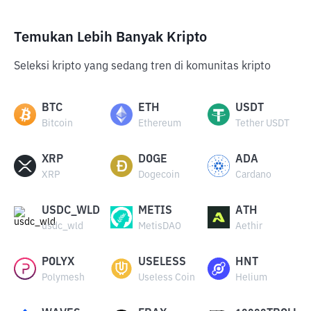
Temukan Lebih Banyak Kripto
Seleksi kripto yang sedang tren di komunitas kripto
BTC
ETH
USDT
Bitcoin
Ethereum
Tether USDT
XRP
DOGE
ADA
XRP
Dogecoin
Cardano
USDC_WLD
METIS
ATH
usdc_wld
MetisDAO
Aethir
POLYX
USELESS
HNT
Polymesh
Useless Coin
Helium