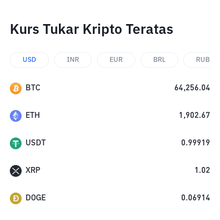
Kurs Tukar Kripto Teratas
USD
INR
EUR
BRL
RUB
BTC
64,256.04
ETH
1,902.67
USDT
0.99919
XRP
1.02
DOGE
0.06914