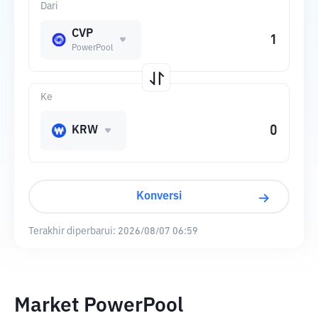
Dari
CVP
PowerPool
Ke
KRW
Konversi
Terakhir diperbarui:
2026/08/07 06:59
Market PowerPool