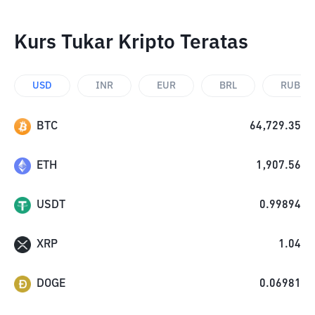
Kurs Tukar Kripto Teratas
USD
INR
EUR
BRL
RUB
BTC
64,729.35
ETH
1,907.56
USDT
0.99894
XRP
1.04
DOGE
0.06981