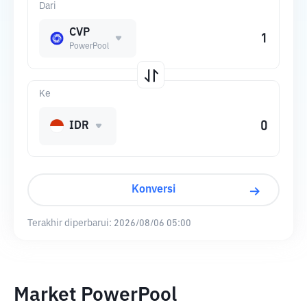
Dari
CVP
PowerPool
Ke
IDR
Konversi
Terakhir diperbarui:
2026/08/06 05:00
Market PowerPool