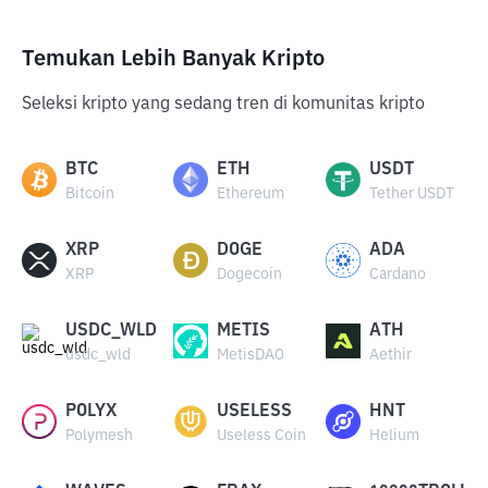
Temukan Lebih Banyak Kripto
Seleksi kripto yang sedang tren di komunitas kripto
BTC
ETH
USDT
Bitcoin
Ethereum
Tether USDT
XRP
DOGE
ADA
XRP
Dogecoin
Cardano
USDC_WLD
METIS
ATH
usdc_wld
MetisDAO
Aethir
POLYX
USELESS
HNT
Polymesh
Useless Coin
Helium