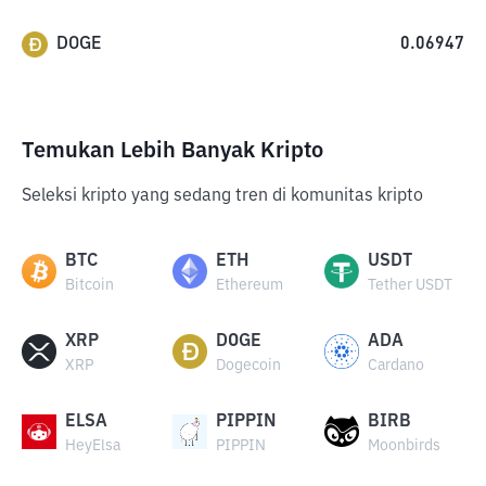
DOGE
0.06947
Temukan Lebih Banyak Kripto
Seleksi kripto yang sedang tren di komunitas kripto
BTC
ETH
USDT
Bitcoin
Ethereum
Tether USDT
XRP
DOGE
ADA
XRP
Dogecoin
Cardano
ELSA
PIPPIN
BIRB
HeyElsa
PIPPIN
Moonbirds