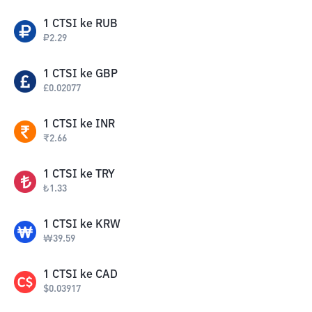
1
CTSI
ke
RUB
₽
2.29
1
CTSI
ke
GBP
£
0.02077
1
CTSI
ke
INR
₹
2.66
1
CTSI
ke
TRY
₺
1.33
1
CTSI
ke
KRW
₩
39.59
1
CTSI
ke
CAD
$
0.03917