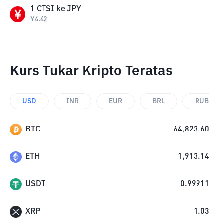
1
CTSI
ke
JPY
¥
4.42
Kurs Tukar Kripto Teratas
USD
INR
EUR
BRL
RUB
BTC
64,823.60
ETH
1,913.14
USDT
0.99911
XRP
1.03