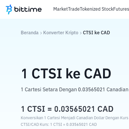
Market
Trade
Tokenized Stock
Future
Beranda
Konverter Kripto
CTSI
ke
CAD
1
CTSI
ke
CAD
1 Cartesi Setara Dengan 0.03565021 Canadian 
1
CTSI
=
0.03565021
CAD
Konversikan 1 Cartesi Menjadi Canadian Dollar Dengan Kurs 
CTSI
/
CAD
Kurs
: 1
CTSI
=
0.03565021
CAD