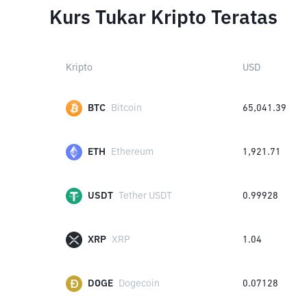
Kurs Tukar Kripto Teratas
Kripto
USD
BTC
Bitcoin
65,041.39
ETH
Ethereum
1,921.71
USDT
Tether USDT
0.99928
XRP
XRP
1.04
DOGE
Dogecoin
0.07128