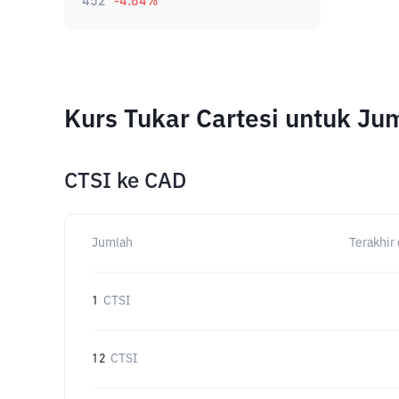
452
-4.84
%
Kurs Tukar Cartesi untuk J
CTSI
ke
CAD
Jumlah
Terakhir 
1
CTSI
12
CTSI