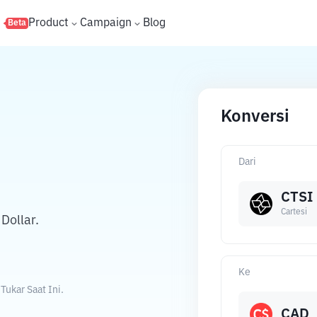
s
Product
Campaign
Blog
Beta
Konversi
Dari
CTSI
Cartesi
Dollar.
Ke
Tukar Saat Ini.
CAD