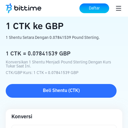
Beranda
Konverter Kripto
CTK
ke
GBP
Daftar
1
CTK
ke
GBP
1 Shentu Setara Dengan 0.07841539 Pound Sterling.
1
CTK
=
0.07841539
GBP
Konversikan 1 Shentu Menjadi Pound Sterling Dengan Kurs
Tukar Saat Ini.
CTK
/
GBP
Kurs
: 1
CTK
=
0.07841539
GBP
Beli
Shentu
(
CTK
)
Konversi