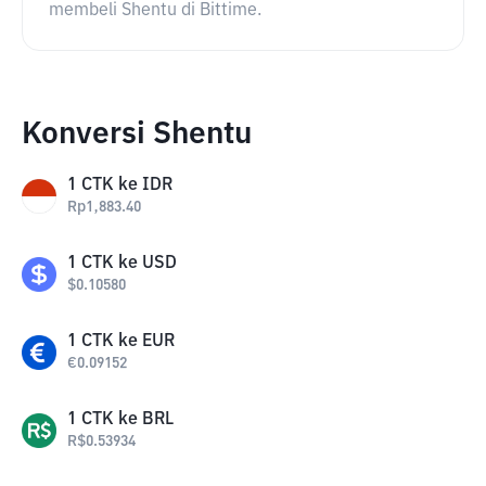
membeli Shentu di Bittime.
Konversi Shentu
1
CTK
ke
IDR
Rp
1,883.40
1
CTK
ke
USD
$
0.10580
1
CTK
ke
EUR
€
0.09152
1
CTK
ke
BRL
R$
0.53934