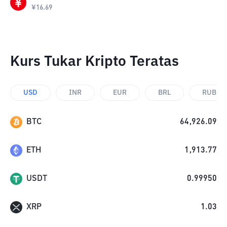
¥
16.69
Kurs Tukar Kripto Teratas
USD
INR
EUR
BRL
RUB
BTC
64,926.09
ETH
1,913.77
USDT
0.99950
XRP
1.03