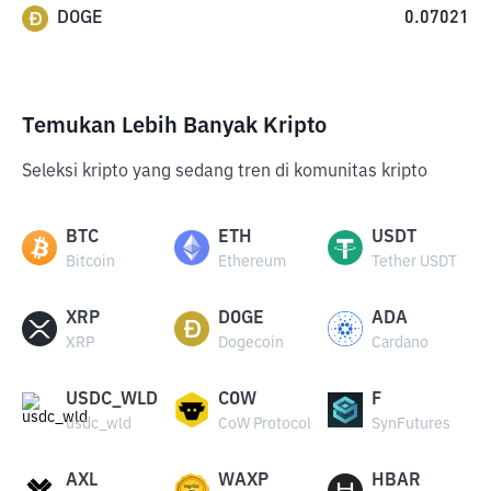
DOGE
0.07021
Temukan Lebih Banyak Kripto
Seleksi kripto yang sedang tren di komunitas kripto
BTC
ETH
USDT
Bitcoin
Ethereum
Tether USDT
XRP
DOGE
ADA
XRP
Dogecoin
Cardano
USDC_WLD
COW
F
usdc_wld
CoW Protocol
SynFutures
AXL
WAXP
HBAR