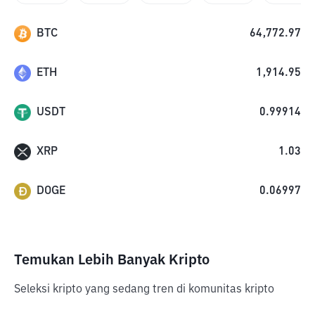
BTC
64,772.97
ETH
1,914.95
USDT
0.99914
XRP
1.03
DOGE
0.06997
Temukan Lebih Banyak Kripto
Seleksi kripto yang sedang tren di komunitas kripto