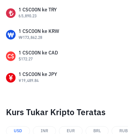
1
CSCOON
ke
TRY
₺
5,890.23
1
CSCOON
ke
KRW
₩
173,862.28
1
CSCOON
ke
CAD
$
172.27
1
CSCOON
ke
JPY
¥
19,489.84
Kurs Tukar Kripto Teratas
USD
INR
EUR
BRL
RUB