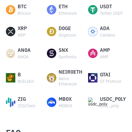
BTC
ETH
USDT
Bitcoin
Ethereum
Tether USDT
XRP
DOGE
ADA
XRP
Dogecoin
Cardano
ANOA
SNX
AMP
ANOA
Synthetix
AMP
NEIROETH
B
GTAI
Neiro
BUILDon
GT Protocol
Ethereum
ZIG
MBOX
USDC_POLY
ZIGChain
MOBOX
usdc_poly