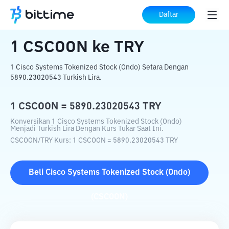
Beranda
Konverter Kripto
CSCOON
ke
Daftar
TRY
1
CSCOON
ke
TRY
1 Cisco Systems Tokenized Stock (Ondo) Setara Dengan
5890.23020543 Turkish Lira.
1
CSCOON
=
5890.23020543
TRY
Konversikan 1 Cisco Systems Tokenized Stock (Ondo)
Menjadi Turkish Lira Dengan Kurs Tukar Saat Ini.
CSCOON
/
TRY
Kurs
: 1
CSCOON
=
5890.23020543
TRY
Beli
Cisco Systems Tokenized Stock (Ondo)
(
CSCOON
)