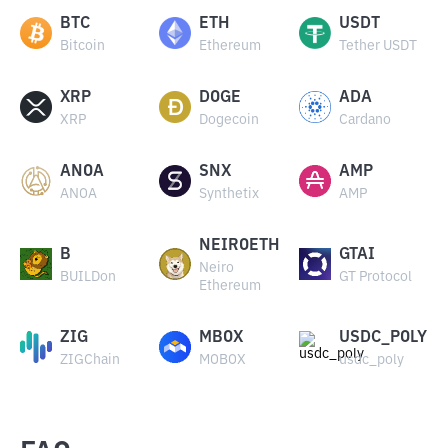
BTC
ETH
USDT
Bitcoin
Ethereum
Tether USDT
XRP
DOGE
ADA
XRP
Dogecoin
Cardano
ANOA
SNX
AMP
ANOA
Synthetix
AMP
NEIROETH
B
GTAI
Neiro
BUILDon
GT Protocol
Ethereum
ZIG
MBOX
USDC_POLY
ZIGChain
MOBOX
usdc_poly