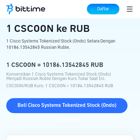
Beranda
Konverter Kripto
CSCOON
ke
Daftar
RUB
1
CSCOON
ke
RUB
1 Cisco Systems Tokenized Stock (Ondo) Setara Dengan
10186.13542845 Russian Ruble.
1
CSCOON
=
10186.13542845
RUB
Konversikan 1 Cisco Systems Tokenized Stock (Ondo)
Menjadi Russian Ruble Dengan Kurs Tukar Saat Ini.
CSCOON
/
RUB
Kurs
: 1
CSCOON
=
10186.13542845
RUB
Beli
Cisco Systems Tokenized Stock (Ondo)
(
CSCOON
)