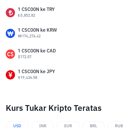
1
CSCOON
ke
TRY
₺
5,852.82
1
CSCOON
ke
KRW
₩
174,276.42
1
CSCOON
ke
CAD
$
172.07
1
CSCOON
ke
JPY
¥
19,436.58
Kurs Tukar Kripto Teratas
USD
INR
EUR
BRL
RUB