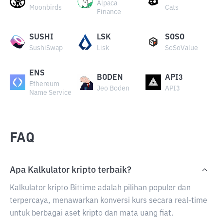
Alpaca
Moonbirds
Cats
Finance
SUSHI
LSK
SOSO
SushiSwap
Lisk
SoSoValue
ENS
BODEN
API3
Ethereum
Jeo Boden
API3
Name Service
FAQ
Apa Kalkulator kripto terbaik?
Kalkulator kripto Bittime adalah pilihan populer dan
terpercaya, menawarkan konversi kurs secara real-time
untuk berbagai aset kripto dan mata uang fiat.