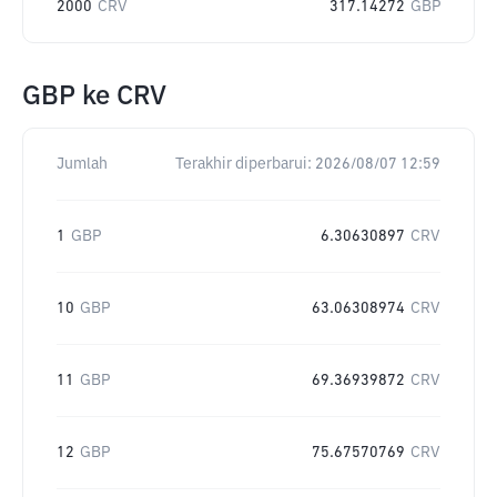
2000
CRV
317.14272
GBP
GBP
ke
CRV
Jumlah
Terakhir diperbarui:
2026/08/07 12:59
1
GBP
6.30630897
CRV
10
GBP
63.06308974
CRV
11
GBP
69.36939872
CRV
12
GBP
75.67570769
CRV