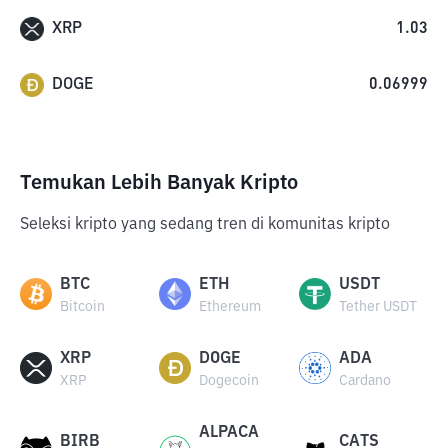
XRP
1.03
DOGE
0.06999
Temukan Lebih Banyak Kripto
Seleksi kripto yang sedang tren di komunitas kripto
BTC
ETH
USDT
Bitcoin
Ethereum
Tether USDT
XRP
DOGE
ADA
XRP
Dogecoin
Cardano
ALPACA
BIRB
CATS