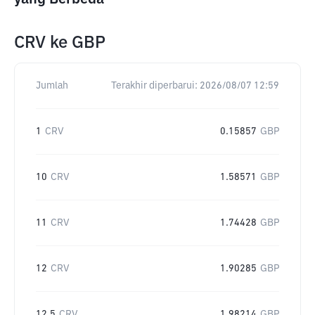
CRV
ke
GBP
Jumlah
Terakhir diperbarui:
2026/08/07 12:59
1
CRV
0.15857
GBP
10
CRV
1.58571
GBP
11
CRV
1.74428
GBP
12
CRV
1.90285
GBP
12.5
CRV
1.98214
GBP