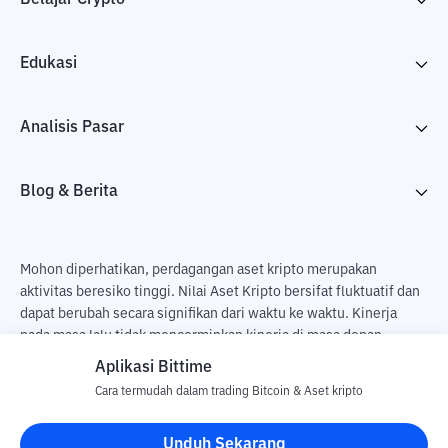
Edukasi
Analisis Pasar
Blog & Berita
Mohon diperhatikan, perdagangan aset kripto merupakan
aktivitas beresiko tinggi. Nilai Aset Kripto bersifat fluktuatif dan
dapat berubah secara signifikan dari waktu ke waktu. Kinerja
pada masa lalu tidak mencerminkan kinerja di masa depan.
Terdapat risiko kehilangan sebagai dampak dari membeli dan
Aplikasi Bittime
menjual aset kripto dan sepenuhnya keputusan independen dari
Cara termudah dalam trading Bitcoin & Aset kripto
pengguna. PT Utama Aset Digital Indonesia (Bittime) tidak
bertanggung jawab atas perubahan fluktuasi dari nilai tukar Aset
Unduh Sekarang
Kripto.