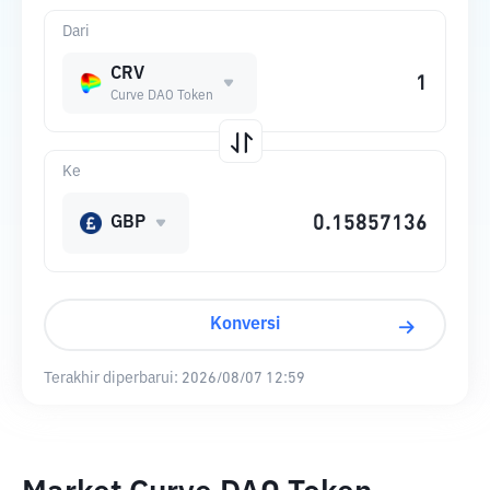
Dari
CRV
Curve DAO Token
Ke
GBP
Konversi
Terakhir diperbarui:
2026/08/07 12:59