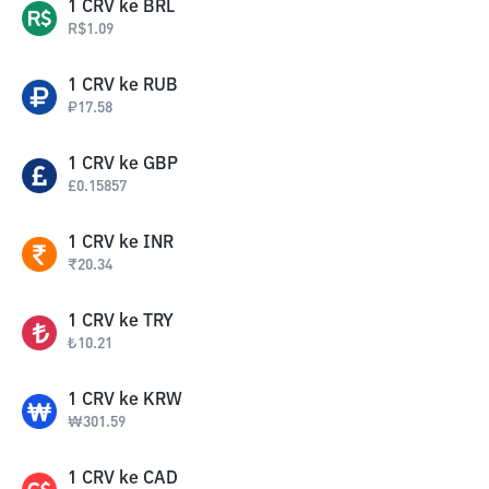
1
CRV
ke
BRL
R$
1.09
1
CRV
ke
RUB
₽
17.58
1
CRV
ke
GBP
£
0.15857
1
CRV
ke
INR
₹
20.34
1
CRV
ke
TRY
₺
10.21
1
CRV
ke
KRW
₩
301.59
1
CRV
ke
CAD