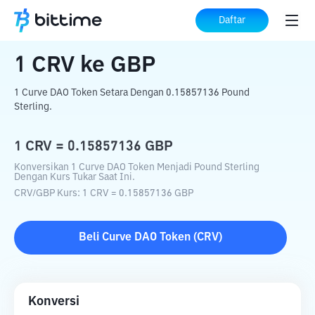
Beranda
Konverter Kripto
CRV
ke
GBP
Daftar
1
CRV
ke
GBP
1 Curve DAO Token Setara Dengan 0.15857136 Pound
Sterling.
1
CRV
=
0.15857136
GBP
Konversikan 1 Curve DAO Token Menjadi Pound Sterling
Dengan Kurs Tukar Saat Ini.
CRV
/
GBP
Kurs
: 1
CRV
=
0.15857136
GBP
Beli
Curve DAO Token
(
CRV
)
Konversi