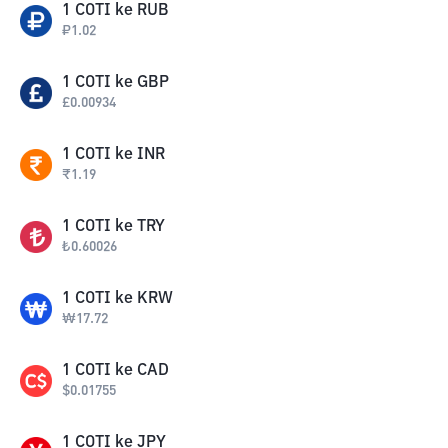
1
COTI
ke
RUB
₽
1.02
1
COTI
ke
GBP
£
0.00934
1
COTI
ke
INR
₹
1.19
1
COTI
ke
TRY
₺
0.60026
1
COTI
ke
KRW
₩
17.72
1
COTI
ke
CAD
$
0.01755
1
COTI
ke
JPY