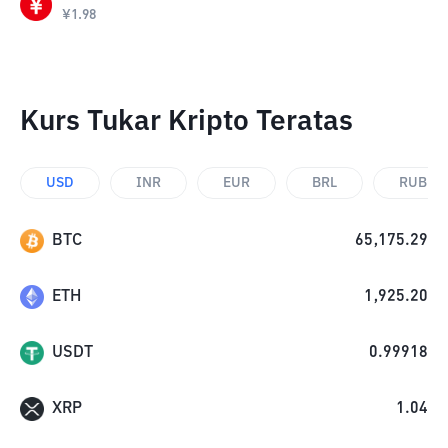
¥
1.98
Kurs Tukar Kripto Teratas
USD
INR
EUR
BRL
RUB
BTC
65,175.29
ETH
1,925.20
USDT
0.99918
XRP
1.04