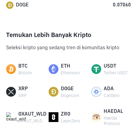
DOGE
0.07060
Temukan Lebih Banyak Kripto
Seleksi kripto yang sedang tren di komunitas kripto
BTC
ETH
USDT
Bitcoin
Ethereum
Tether USDT
XRP
DOGE
ADA
XRP
Dogecoin
Cardano
HAEDAL
OXAUT_WLD
ZRO
Haedal
OXAUT_WLD
LayerZero
Protocol