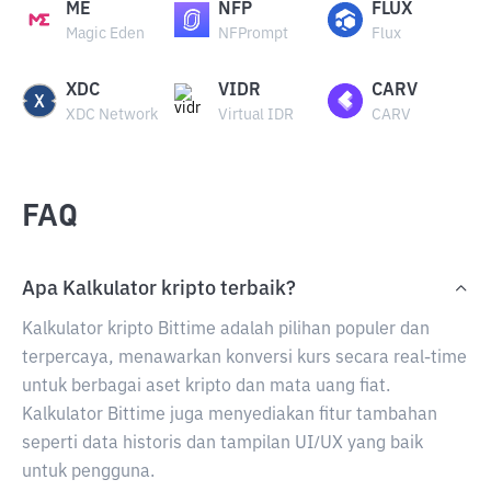
ME
NFP
FLUX
Magic Eden
NFPrompt
Flux
XDC
VIDR
CARV
XDC Network
Virtual IDR
CARV
FAQ
Apa Kalkulator kripto terbaik?
Kalkulator kripto Bittime adalah pilihan populer dan
terpercaya, menawarkan konversi kurs secara real-time
untuk berbagai aset kripto dan mata uang fiat.
Kalkulator Bittime juga menyediakan fitur tambahan
seperti data historis dan tampilan UI/UX yang baik
untuk pengguna.