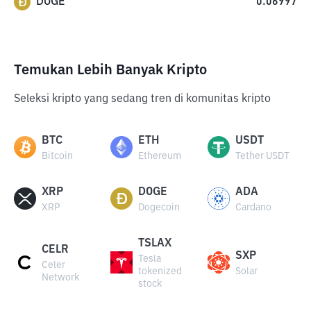
DOGE
0.06997
Temukan Lebih Banyak Kripto
Seleksi kripto yang sedang tren di komunitas kripto
BTC
ETH
USDT
Bitcoin
Ethereum
Tether USDT
XRP
DOGE
ADA
XRP
Dogecoin
Cardano
TSLAX
CELR
SXP
Tesla
Celer
tokenized
Solar
Network
stock