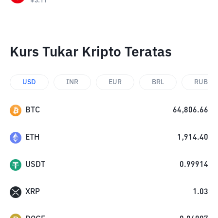
¥
3.11
Kurs Tukar Kripto Teratas
USD
INR
EUR
BRL
RUB
BTC
64,806.66
ETH
1,914.40
USDT
0.99914
XRP
1.03