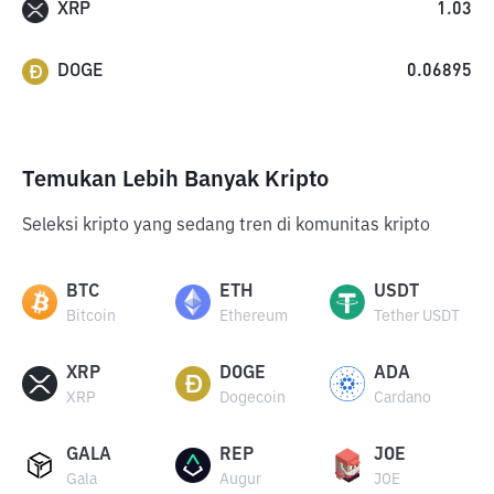
XRP
1.03
DOGE
0.06895
Temukan Lebih Banyak Kripto
Seleksi kripto yang sedang tren di komunitas kripto
BTC
ETH
USDT
Bitcoin
Ethereum
Tether USDT
XRP
DOGE
ADA
XRP
Dogecoin
Cardano
GALA
REP
JOE
Gala
Augur
JOE