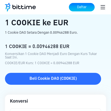
Beranda
Konverter Kripto
COOKIE
ke
Daftar
EUR
1
COOKIE
ke
EUR
1 Cookie DAO Setara Dengan 0.00946288 Euro.
1
COOKIE
=
0.00946288
EUR
Konversikan 1 Cookie DAO Menjadi Euro Dengan Kurs Tukar
Saat Ini.
COOKIE
/
EUR
Kurs
: 1
COOKIE
=
0.00946288
EUR
Beli
Cookie DAO
(
COOKIE
)
Konversi