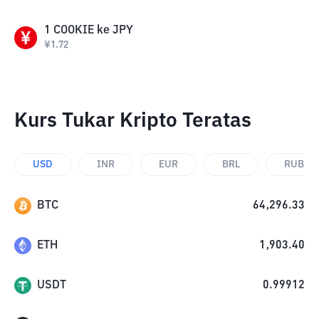
1
COOKIE
ke
JPY
¥
1.72
Kurs Tukar Kripto Teratas
USD
INR
EUR
BRL
RUB
BTC
64,296.33
ETH
1,903.40
USDT
0.99912