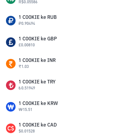
R$
0.05586
1
COOKIE
ke
RUB
₽
0.90494
1
COOKIE
ke
GBP
£
0.00810
1
COOKIE
ke
INR
₹
1.03
1
COOKIE
ke
TRY
₺
0.51949
1
COOKIE
ke
KRW
₩
15.51
1
COOKIE
ke
CAD
$
0.01528