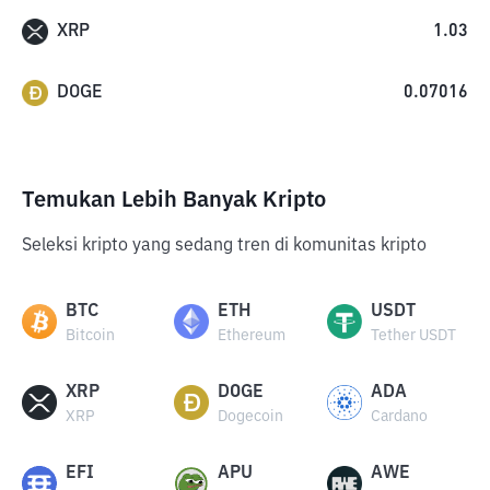
XRP
1.03
DOGE
0.07016
Temukan Lebih Banyak Kripto
Seleksi kripto yang sedang tren di komunitas kripto
BTC
ETH
USDT
Bitcoin
Ethereum
Tether USDT
XRP
DOGE
ADA
XRP
Dogecoin
Cardano
EFI
APU
AWE