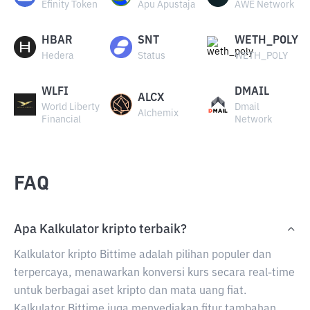
Efinity Token
Apu Apustaja
AWE Network
HBAR
SNT
WETH_POLY
Hedera
Status
WETH_POLY
WLFI
DMAIL
ALCX
World Liberty
Dmail
Alchemix
Financial
Network
FAQ
Apa Kalkulator kripto terbaik?
Kalkulator kripto Bittime adalah pilihan populer dan
terpercaya, menawarkan konversi kurs secara real-time
untuk berbagai aset kripto dan mata uang fiat.
Kalkulator Bittime juga menyediakan fitur tambahan