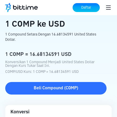
Beranda
Konverter Kripto
COMP
ke
USD
Daftar
1
COMP
ke
USD
1 Compound Setara Dengan 16.68134591 United States
Dollar.
1
COMP
=
16.68134591
USD
Konversikan 1 Compound Menjadi United States Dollar
Dengan Kurs Tukar Saat Ini.
COMP
/
USD
Kurs
: 1
COMP
=
16.68134591
USD
Beli
Compound
(
COMP
)
Konversi