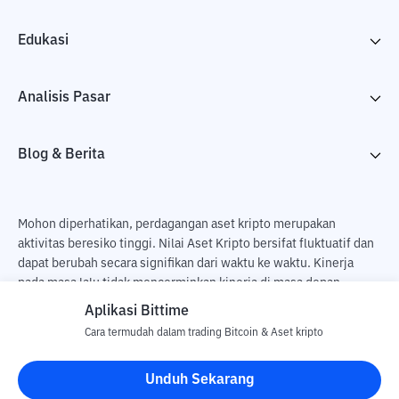
Edukasi
Analisis Pasar
Blog & Berita
Mohon diperhatikan, perdagangan aset kripto merupakan
aktivitas beresiko tinggi. Nilai Aset Kripto bersifat fluktuatif dan
dapat berubah secara signifikan dari waktu ke waktu. Kinerja
pada masa lalu tidak mencerminkan kinerja di masa depan.
Terdapat risiko kehilangan sebagai dampak dari membeli dan
Aplikasi Bittime
menjual aset kripto dan sepenuhnya keputusan independen dari
Cara termudah dalam trading Bitcoin & Aset kripto
pengguna. PT Utama Aset Digital Indonesia (Bittime) tidak
bertanggung jawab atas perubahan fluktuasi dari nilai tukar Aset
Unduh Sekarang
Kripto.